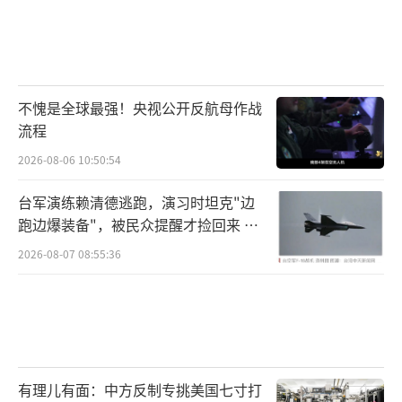
不愧是全球最强！央视公开反航母作战
流程
2026-08-06 10:50:54
台军演练赖清德逃跑，演习时坦克"边
跑边爆装备"，被民众提醒才捡回来 演
习状况频出引发关注
2026-08-07 08:55:36
有理儿有面：中方反制专挑美国七寸打