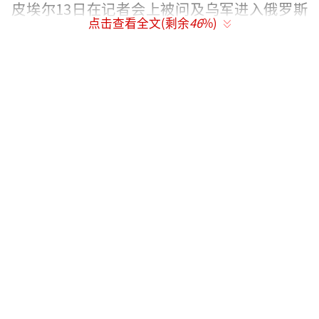
皮埃尔13日在记者会上被问及乌军进入俄罗斯
点击查看全文(剩余
46
%)
境内进行袭击一事。报道说，让-皮埃尔称，乌
克兰没有提前告知美方此事，美方也“没有参
与”乌军此次行动。
让-皮埃尔，资料图，图源：外媒
据塔斯社等多家媒体报道，乌克兰军队6日
突袭俄罗斯库尔斯克州，随后双方在该州爆发
冲突。俄罗斯总统普京12日就俄南部边境局势
召开会议，库尔斯克州代理州长斯米尔诺夫在
会议上汇报称，乌军控制了该州28个居民点，
居住在这些居民点的大约2000人情况不明。该
州已有约12.1万人被疏散。普京在会议上称，
俄方将坚决回应乌方在边境地区的一系列挑