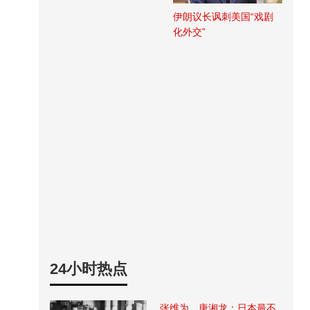
伊朗议长讽刺美国“戏剧
化外交”
24小时热点
张维为、唐湘龙：日本最不