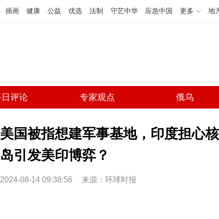
插画
健康
公益
优选
法制
守艺中华
应急中国
更多
地
每日评论
专家观点
俄乌
美国被指想建军事基地，印度担心核
岛引发美印博弈？
2024-08-14 09:38:56
来源：环球时报