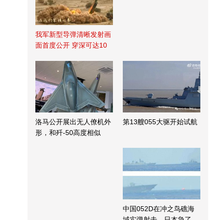
我军新型导弹清晰发射画
面首度公开 穿深可达10
米
洛马公开展出无人僚机外
第13艘055大驱开始试航
形，和歼-50高度相似
中国052D在冲之鸟礁海
域实弹射击，日本急了