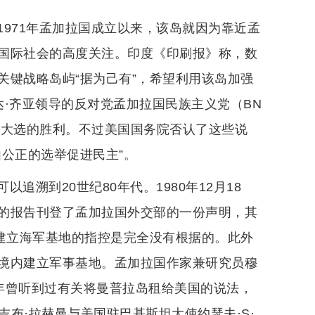
971年孟加拉国成立以来，该岛就因为靠近孟
国际社会的高度关注。印度《印刷报》称，数
关键战略岛屿“据为己有”，希望利用该岛加强
·齐亚领导的反对党孟加拉国民族主义党（BN
月大选的胜利。不过美国国务院否认了这些说
公正的选举促进民主”。
溯到20世纪80年代。1980年12月18
的报告刊登了孟加拉国外交部的一份声明，其
丁建立海军基地的指控是完全没有根据的。此外
境内建立军事基地。孟加拉国作家兼研究员穆
1年曾听到过有关将曼普拉岛租给美国的说法，
吉布·拉赫曼与美国驻巴基斯坦大使约瑟夫·S·