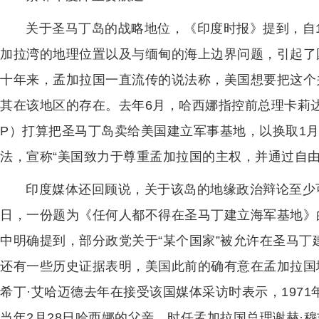
关于圣马丁岛的战略地位，《印度时报》提到，自1
加拉湾的地理位置以及与缅甸的海上边界问题，引起了
十年来，孟加拉国一直流传的说法称，美国想要把这个
其在该地区的存在。去年6月，哈西娜指控前总理卡莉达
P）打算把圣马丁岛卖给美国建立军事基地，以换取1
法，宣称“美国致力于尊重孟加拉国的主权，并通过自由
印度媒体还回顾说，关于该岛的地缘政治辩论至少可以追
日，一份题为《任何人都不得在圣马丁建立海军基地》
中明确提到，部分政党关于“某个国家”被允许在圣马
还有一些历史证据表明，美国此前的确有意在孟加拉国
希丁·艾哈迈德去年在接受该国媒体采访时表示，197
当年2月28日哈西娜的父亲、时任孟加拉国总理谢赫·穆