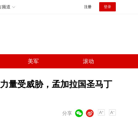
方频道
注册
登录
美军
滚动
力量受威胁，孟加拉国圣马丁
微信
微博
分享