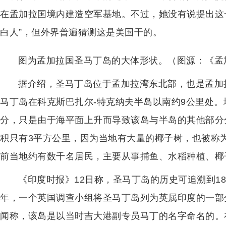
在孟加拉国境内建造空军基地。不过，她没有说提出这
白人”，但外界普遍猜测这是美国干的。
图为孟加拉国圣马丁岛的大体形状。（图源：《孟
据介绍，圣马丁岛位于孟加拉湾东北部，也是孟加
马丁岛在科克斯巴扎尔-特克纳夫半岛以南约9公里处
分，只是由于海平面上升而导致该岛与半岛的其他部分
积只有3平方公里，因为当地有大量的椰子树，也被称为“Nar
前当地约有数千名居民，主要从事捕鱼、水稻种植、椰
《印度时报》12日称，圣马丁岛的历史可追溯到18
年，一个英国调查小组将圣马丁岛列为英属印度的一部
闻称，该岛是以当时吉大港副专员马丁的名字命名的。