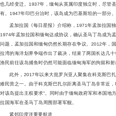
也几经变迁。1937年，缅甸从英属印度独立时，尽管
有。1947年印巴分治时，该岛成为巴基斯坦的一部分
孟加拉国《每日星报》介绍称，1971年孟加拉国
1974年孟加拉国和缅甸达成协议，确认圣马丁岛成为
问题，孟加拉国和缅甸仍然长期存在争议。2012年，
拉湾的海洋划界争端作出了裁决，结束了两国长达几十
渔民前往该岛捕鱼时仍然可能面临缅甸海军的拘留和射
此外，2017年以来大批罗兴亚人聚集在科克斯巴
难民营之一。由于科克斯巴扎尔距离圣马丁岛非常近，
对该岛提出主权要求”。同时由于缅甸政府军和本国地
拉国海军在圣马丁岛周围部署军舰。
紧邻印度洋重要航道