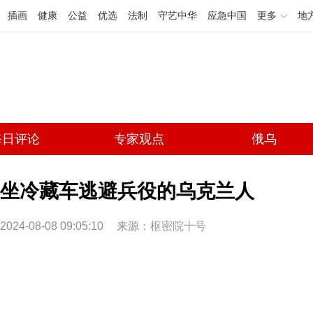
插画
健康
公益
优选
法制
守艺中华
应急中国
更多
地
每日评论
专家观点
俄乌
坐冷藏车逃避兵役的乌克兰人
2024-08-08 09:05:10
来源：
枢密院十号