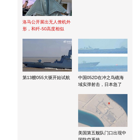
洛马公开展出无人僚机外
形，和歼-50高度相似
第13艘055大驱开始试航
中国052D在冲之鸟礁海
域实弹射击，日本急了
美国第五舰队门口出现中
国防空系统