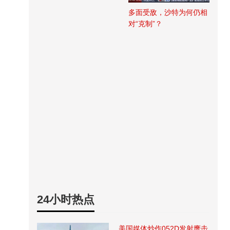
多面受敌，沙特为何仍相
对“克制”？
24小时热点
美国媒体炒作052D发射鹰击