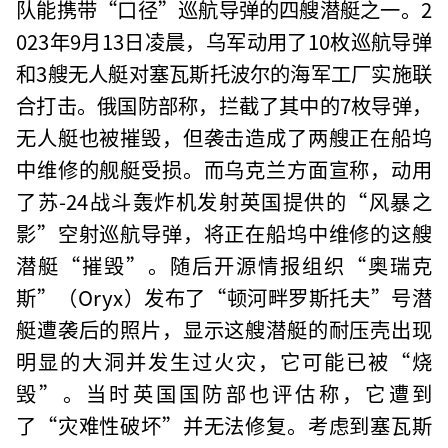
队能携带“口径”巡航导弹的四艘潜艇之一。2
023年9月13日凌晨，乌军动用了10枚巡航导弹
和3艘无人艇对塞瓦斯托波尔的海军工厂实施联
合打击。俄国防部称，拦截了其中的7枚导弹，
无人艇也被摧毁，但袭击造成了两艘正在船坞
中维修的舰艇受损。而乌克兰方面宣称，动用
了苏-24战斗轰炸机发射英国提供的“风暴之
影”空射巡航导弹，将正在船坞中维修的这艘
潜艇“摧毁”。随后开源情报组织“奥瑞克
斯”（Oryx）发布了“顿河畔罗斯托夫”号潜
艇遭袭后的照片，显示这艘潜艇的耐压壳出现
明显的大洞并发生过火灾，它可能已被“烧
毁”。当时英国国防部也评估称，它遭到
了“灾难性破坏”并无法修复。考虑到塞瓦斯