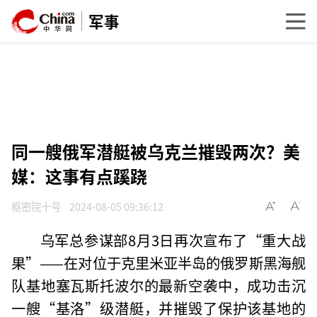
军事
同一艘俄军潜艇被乌克兰摧毁两次？美
媒：这事有点蹊跷
枢密院十号
2024-08-05 09:36:12
乌军总参谋部8月3日再次宣布了“重大战
果”——在对位于克里米亚半岛的俄罗斯黑海舰
队基地塞瓦斯托波尔的最新空袭中，成功击沉
一艘“基洛”级潜艇，并摧毁了保护该基地的