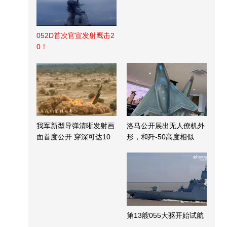
052D首次官宣发射鹰击2
0！
我军新型导弹清晰发射画
洛马公开展出无人僚机外
面首度公开 穿深可达10
形，和歼-50高度相似
米
第13艘055大驱开始试航