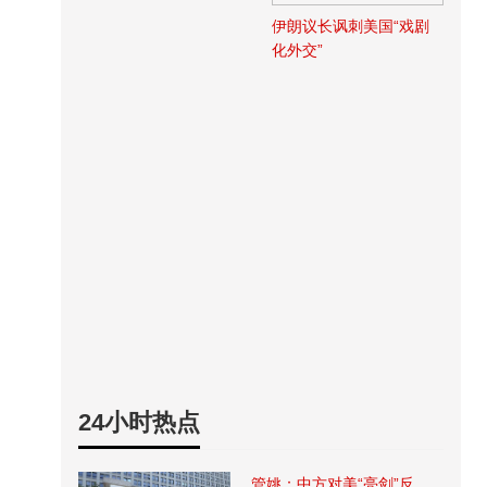
伊朗议长讽刺美国“戏剧
化外交”
24小时热点
管姚：中方对美“亮剑”反