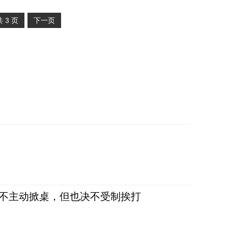
共
3
页
下一页
，不主动掀桌，但也决不受制挨打