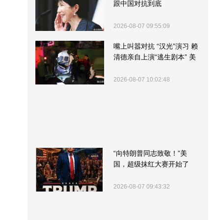
跟中国对抗到底
2026-08-07 09:55:09
嘴上叫嚣对抗 “汉光”演习 赖
清德亲自上演“逃生剧本” 美
军方围观“服务”
2026-08-07 10:02:48
“向特朗普同志致敬！”美
国，超级抹红大赛开始了
2026-08-07 09:43:32