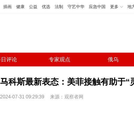
插画
健康
公益
优选
法制
守艺中华
应急中国
更多
地
每日评论
专家观点
俄乌
马科斯最新表态：美菲接触有助于“
2024-07-31 09:29:39
来源：
观察者网