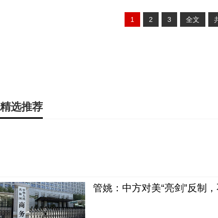
1
2
3
全文
精选推荐
管姚：中方对美“亮剑”反制