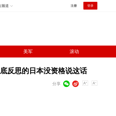
方频道
注册
登录
美军
滚动
彻底反思的日本没资格说这话
微信
微博
分享