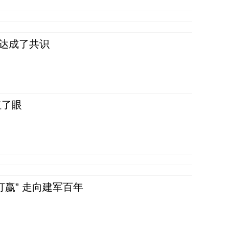
民达成了共识
红了眼
赢” 走向建军百年