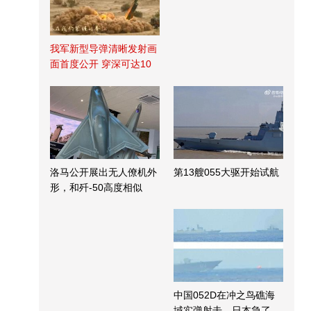
我军新型导弹清晰发射画
面首度公开 穿深可达10
米
洛马公开展出无人僚机外
第13艘055大驱开始试航
形，和歼-50高度相似
中国052D在冲之鸟礁海
域实弹射击，日本急了