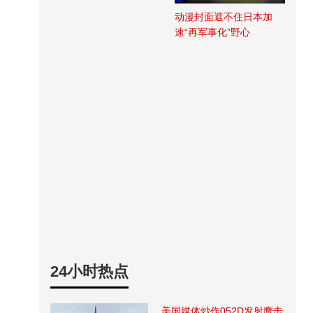
动漫封面遮不住日本加
速“再军事化”野心
24小时热点
美国媒体炒作052D发射鹰击