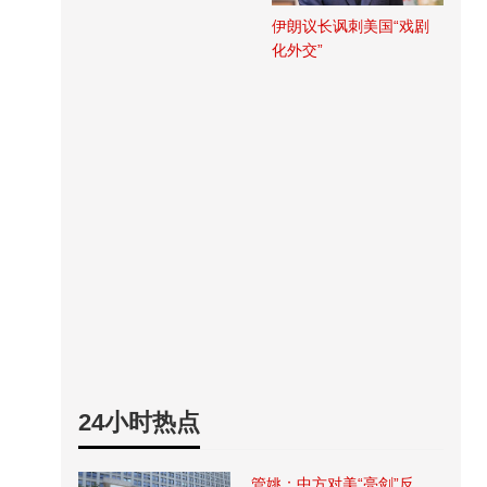
伊朗议长讽刺美国“戏剧
化外交”
24小时热点
管姚：中方对美“亮剑”反