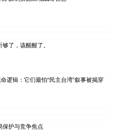
听够了，该醒醒了。
命逻辑：它们最怕“民主台湾”叙事被揭穿
易保护与竞争焦点