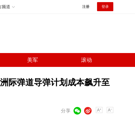
方频道
注册
登录
美军
滚动
”洲际弹道导弹计划成本飙升至
微信
微博
分享