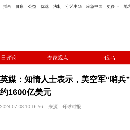
插画
健康
公益
优选
法制
守艺中华
应急中国
更多
地
每日评论
专家观点
俄乌
英媒：知情人士表示，美空军“哨兵
约1600亿美元
2024-07-08 10:16:56
来源：环球时报