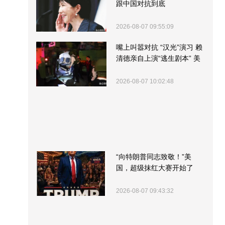
跟中国对抗到底
2026-08-07 09:55:09
嘴上叫嚣对抗 “汉光”演习 赖
清德亲自上演“逃生剧本” 美
军方围观“服务”
2026-08-07 10:02:48
“向特朗普同志致敬！”美
国，超级抹红大赛开始了
2026-08-07 09:43:32