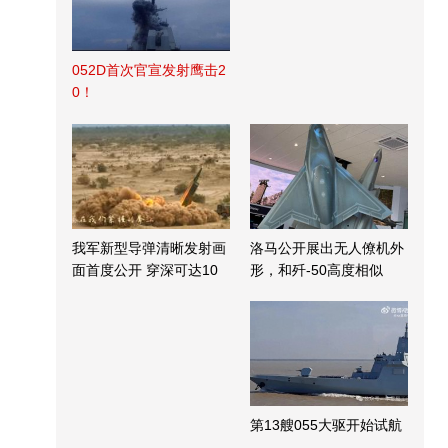
052D首次官宣发射鹰击2
0！
我军新型导弹清晰发射画
洛马公开展出无人僚机外
面首度公开 穿深可达10
形，和歼-50高度相似
米
第13艘055大驱开始试航