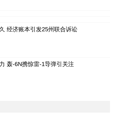
久 经济账本引发25州联合诉讼
 轰-6N携惊雷-1导弹引关注