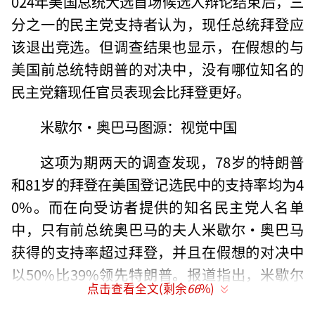
024年美国总统大选首场候选人辩论结束后，三
分之一的民主党支持者认为，现任总统拜登应
该退出竞选。但调查结果也显示，在假想的与
美国前总统特朗普的对决中，没有哪位知名的
民主党籍现任官员表现会比拜登更好。
米歇尔·奥巴马图源：视觉中国
这项为期两天的调查发现，78岁的特朗普
和81岁的拜登在美国登记选民中的支持率均为4
0%。而在向受访者提供的知名民主党人名单
中，只有前总统奥巴马的夫人米歇尔·奥巴马
获得的支持率超过拜登，并且在假想的对决中
以50%比39%领先特朗普。报道指出，米歇尔
点击查看全文(剩余
66
%)
曾多次表示，她不打算竞选美国总统。