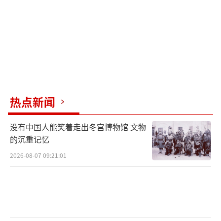
以42%比43%的支持率落后特朗普一个百分
点。报道提到，在支持民主党的美国选民当
中，有81%对哈里斯持正面看法，而对拜登持
正面看法的为78%。
值得注意的是，18%的民主党支持者认
热点新闻
为，如果不再选择哈里斯为竞选搭档，拜登参
选总统会更有吸引力，另外71%不同意此看
没有中国人能笑着走出冬宫博物馆 文物
法。而有59%的民主党支持者认为拜登年纪太
的沉重记忆
大，不适合在政府任职，这一结果与1月份的民
2026-08-07 09:21:01
调结果相似。
路透社称，美国加利福尼亚州州长加文·
纽森是民主党的后起之秀，许多观察人士预计
他可能会在未来竞选总统，但他的民调表现略