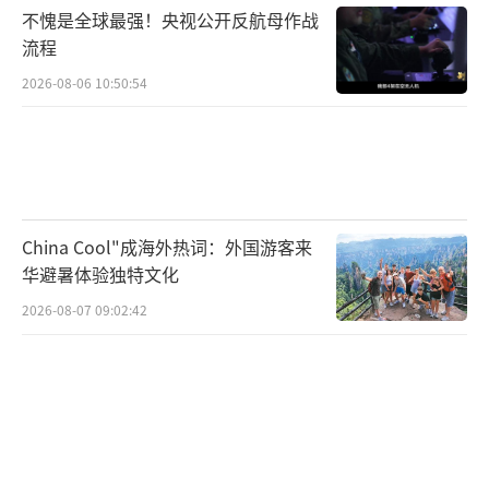
不愧是全球最强！央视公开反航母作战
差，假如与特朗普对决，纽森将会以39%比4
流程
2%的支持率落后于特朗普。
2026-08-06 10:50:54
民调中提到的其他民主党政客还包括肯塔
基州州长安迪·贝希尔、密歇根州州长格雷琴
·惠特默和伊利诺伊州州长杰伊·罗伯特·普
利兹克，但在假想的对决中他们的支持率都落
China Cool"成海外热词：外国游客来
后于特朗普。
（责任编辑：许朝）
华避暑体验独特文化
2026-08-07 09:02:42