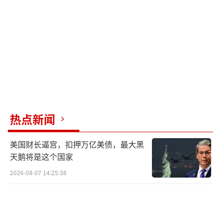
府所谓用本土起重机替代中国进口，美国坦帕
湾港口表示，美国不太可能很快造出龙门起重
机，目前德国和芬兰也能生产少量此类起重
机，但许多零部件要从中国和俄罗斯采购，因
此其产品也躲不开拜登政府的关税。休斯敦港
则表示，港口现有老旧起重机作业速度缓慢，
还会造成更大的环境污染。
（责任编辑：许朝）
热点新闻
美国财长逼宫，扣押万亿美债，最大黑
天鹅将是这个国家
2026-08-07 14:25:38