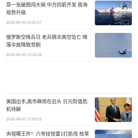
菲一张破图闯大祸 中方四箭齐发 南海
局势升级
2026-08-06 10:41:07
俄罗斯空降兵日 老兵跳伞高空坠亡 降
落伞故障致悲剧
2026-08-05 13:24:28
美国出手,高市麻烦在后头 日元贬值危
机待解
2026-08-05 17:00:03
央视曝王炸！六爷挂惊雷1打航母 核常