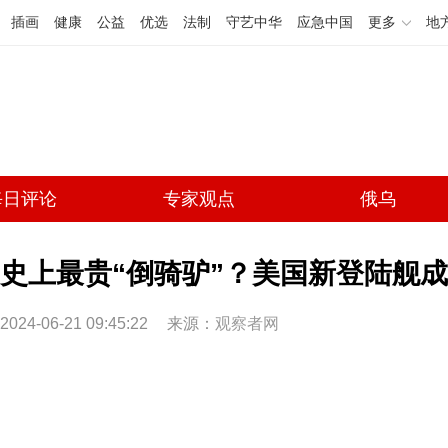
插画
健康
公益
优选
法制
守艺中华
应急中国
更多
地
每日评论
专家观点
俄乌
史上最贵“倒骑驴”？美国新登陆舰
2024-06-21 09:45:22
来源：
观察者网