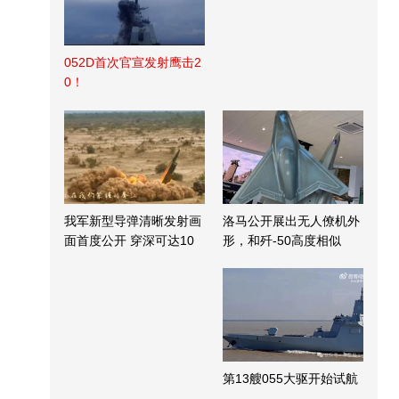
052D首次官宣发射鹰击2
0！
我军新型导弹清晰发射画
洛马公开展出无人僚机外
面首度公开 穿深可达10
形，和歼-50高度相似
米
第13艘055大驱开始试航