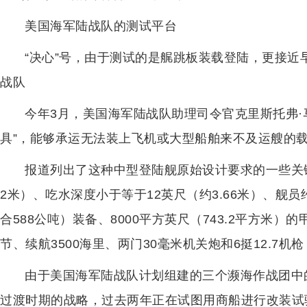
美国海军陆战队的测试平台
“决心”号，由于测试的是艉跳板装载登陆，更接近
战队
今年3月，美国海军陆战队助理司令官克里斯托弗·
具”，能够承运无法装上飞机或大型船舶来不及运艘的
报道列出了这种中型登陆舰原始设计要求的一些关键指标
2米）、吃水深度小于等于12英尺（约3.66米）、舰员
合588公吨）装备、8000平方英尺（743.2平方米
节、续航3500海里、两门30毫米机关炮和6挺12.7机
由于美国海军陆战队计划组建的三个濒海作战团中的
过渡时期的战略，过去两年正在试图用商船进行改装试