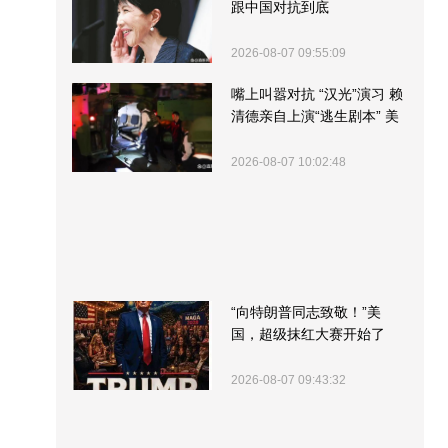
跟中国对抗到底
2026-08-07 09:55:09
嘴上叫嚣对抗 “汉光”演习 赖
清德亲自上演“逃生剧本” 美
军方围观“服务”
2026-08-07 10:02:48
“向特朗普同志致敬！”美
国，超级抹红大赛开始了
2026-08-07 09:43:32