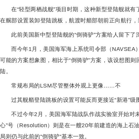
在“轻型两栖战舰”项目时期，这种新型登陆舰就有
在艉部设置装卸登陆跳板，航渡时艏部朝前正向航行，
此前美国新中型登陆舰的“倒骑驴”方案给人留下了
而今年1月，美国海军海上系统司令部（NAVSEA
可能的方案想象图，相比于“倒骑驴”方案，该设想图
陆。
常规布局的LSM尽管整体外观上更像……不
过其舰艏登陆跳板的设置可能反而更接近“新港”级图
不过今年2月，美国海军陆战队作战实验室开始对
心”号（Resolution）则是在一艘20年前建造的
局则仍与此前的“倒骑驴“基本一致。