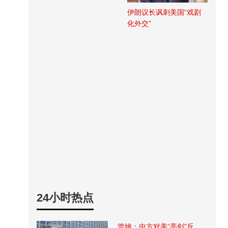
伊朗议长讽刺美国“戏剧
化外交”
24小时热点
管姚：中方对美“亮剑”反