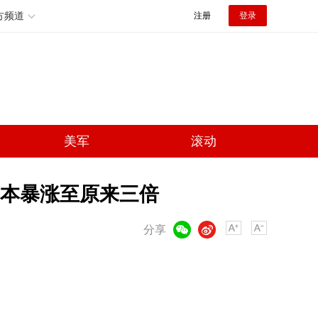
方频道
注册
登录
美军
滚动
成本暴涨至原来三倍
微信
微博
分享