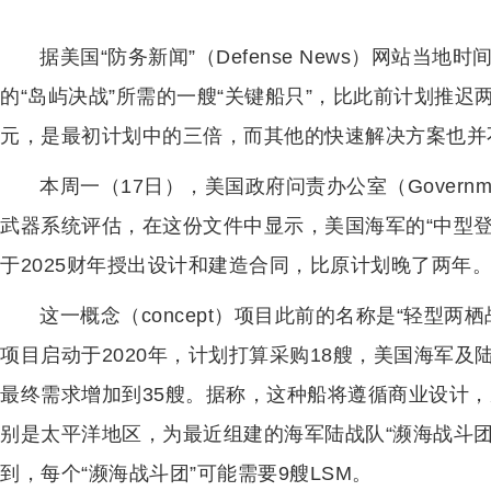
据美国“防务新闻”（Defense News）网站当
的“岛屿决战”所需的一艘“关键船只”，比此前计划推迟
元，是最初计划中的三倍，而其他的快速解决方案也并
本周一（17日），美国政府问责办公室（Government Ac
武器系统评估，在这份文件中显示，美国海军的“中型登陆舰”（l
于2025财年授出设计和建造合同，比原计划晚了两年
这一概念（concept）项目此前的名称是“轻型两栖战舰”（L
项目启动于2020年，计划打算采购18艘，美国海军
最终需求增加到35艘。据称，这种船将遵循商业设计
别是太平洋地区，为最近组建的海军陆战队“濒海战斗
到，每个“濒海战斗团”可能需要9艘LSM。