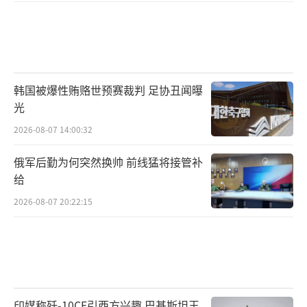
韩国被爆性贿赂世预赛裁判 足协丑闻曝
光
2026-08-07 14:00:32
俄军后勤为何突然换帅 前线猛将接管补
给
2026-08-07 20:22:15
印媒称歼-10CE引西方兴趣 巴基斯坦王