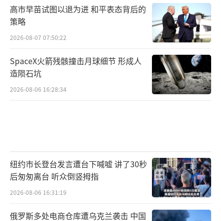
高市早苗试图以退为进 和平表态背后的
策略
2026-08-07 07:50:22
SpaceX火箭残骸撞击月球细节 形成人
造陨石坑
2026-08-06 16:28:34
纽约市长登台发言遭台下喊嘘 讲了30秒
后匆匆离台 听众倒竖拇指
2026-08-06 16:31:19
俄罗斯多处电商仓库遭乌克兰袭击 中国