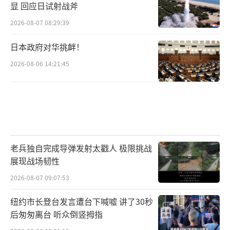
显 回应日试射战斧
2026-08-07 08:29:39
日本政府对华挑衅！
2026-08-06 14:21:45
老兵独自完成导弹发射太戳人 极限挑战
展现战场韧性
2026-08-07 09:07:53
纽约市长登台发言遭台下喊嘘 讲了30秒
后匆匆离台 听众倒竖拇指