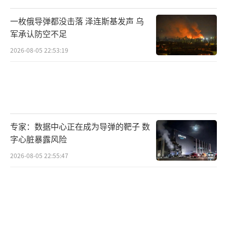
统，要么特朗普败选，有关欺诈的呼声再起，
一枚俄导弹都没击落 泽连斯基发声 乌
特朗普的支持者采取行动，“那些认为把他关
军承认防空不足
起来就能恢复正常的人被骗了”。
（责任编辑：许
2026-08-05 22:53:19
朝）
专家：数据中心正在成为导弹的靶子 数
字心脏暴露风险
2026-08-05 22:55:47