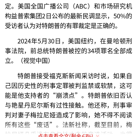
定。美国全国广播公司（ABC）和市场研究机
构益普索集团2日公布的最新民调显示，50%的
受访者认为对特朗普的有罪裁定是正确的。
2024年5月30日，美国纽约，在曼哈顿刑
事法院，前总统特朗普被控的34项罪名全部成
立。（视觉中国）
特朗普接受福克斯新闻采访时说，如果自
己因历史性的刑事定罪被判监禁或软禁，这可
能是他支持者的“崩溃点”。特朗普依旧否认
与艳星丹尼尔斯有过性接触。他还称，刑事审
判对妻子梅拉尼娅造成了影响，她不得不阅读
所有这些“废话”。法新社称，截至目前，梅
拉尼娅几乎没有参与她丈夫的竞选活动，也很
点击查看全文(剩余
63
%)