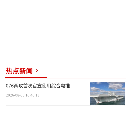
费”案不会影响他们对特朗普的支持，约10%
的共和党人则称，不太可能给特朗普投票。
“美国正蹒跚走向内战。”英国《每日电
讯报》2日以此为题刊文说，即将到来的选举被
视为对特朗普应该入狱还是重返白宫的全民公
投，这加剧了美国社会的分裂。对特朗普的有
罪裁定几乎没有改变民意调查数据，但美国公
热点新闻
众一直表示定罪很重要，因为它改变了选举的
076两攻首次官宣使用综合电推！
性质。审判的目的似乎不是证明无人能凌驾于
2026-08-05 10:46:13
法律之上，而是阻止特朗普再次当选。
报道认为，11月的美国大选核心已经不再
是关于就业或战争。无论选举结果如何，美国
都将是输家，要么得到一个有犯罪记录的总