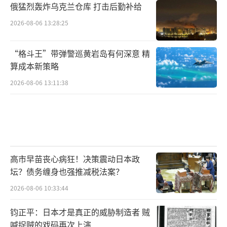
俄猛烈轰炸乌克兰仓库 打击后勤补给
2026-08-06 13:28:25
“格斗王”带弹警巡黄岩岛有何深意 精
算成本新策略
2026-08-06 13:11:38
高市早苗丧心病狂！决策震动日本政
坛？债务缠身也强推减税法案？
2026-08-06 10:33:44
钧正平：日本才是真正的威胁制造者 贼
喊捉贼的戏码再次上演