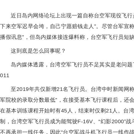
近日岛内网络论坛上出现一篇自称台空军现役飞行
下来空军迟早会垮，自己宁愿赔钱走人”。尽管台军宣
播假讯息”，但岛内媒体接连爆料称，台空军飞行员短
这到底是怎么回事呢？
岛内媒体透露，台湾空军飞行员不足其实是老问题
011
至2019年共仅新增21名飞行员。台湾中时新闻网
军院校的录取分数最低”，在接受基本飞行课程后，还
在基本训练课程开始时有45人，结束时仅剩21人。台
制，台湾空军飞行员成为能驾驶F-16V、“幻影2000”
不再承担一线任务，因此“台空军战斗机飞行员一线作战