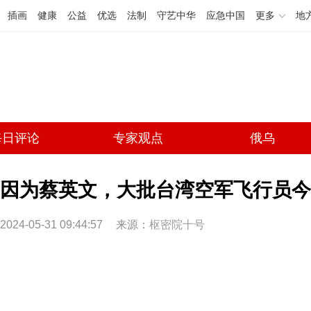
插画
健康
公益
优选
法制
守艺中华
应急中国
更多
地
每日评论
专家观点
俄乌
因为蔡英文，大批台湾空军飞行员今
2024-05-31 09:44:57
来源：
枢密院十号