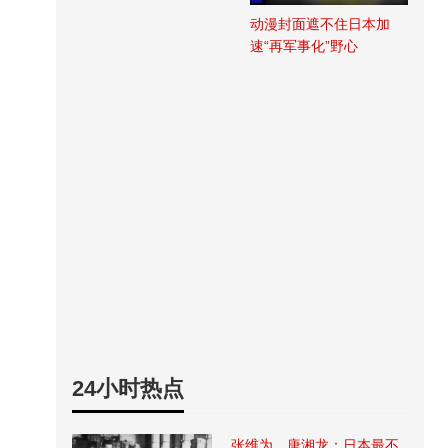
动漫封面遮不住日本加
速“再军事化”野心
24小时热点
张维为、唐湘龙：日本最不