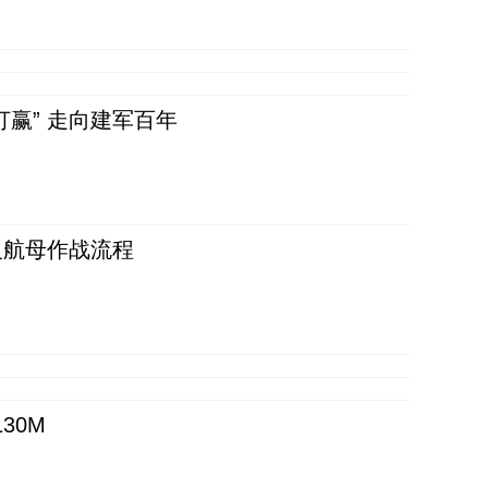
赢” 走向建军百年
反航母作战流程
30M