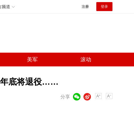
方频道
注册
登录
美军
滚动
年底将退役……
微信
微博
分享