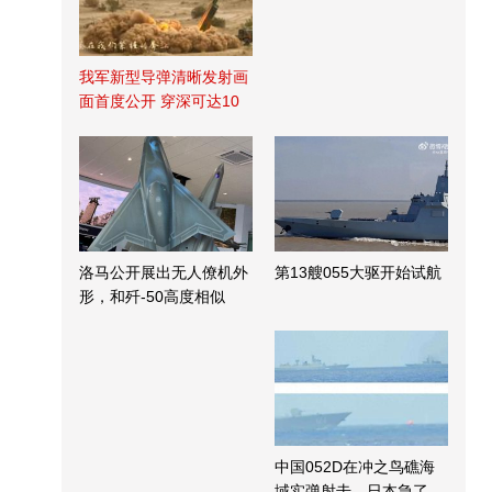
我军新型导弹清晰发射画
面首度公开 穿深可达10
米
洛马公开展出无人僚机外
第13艘055大驱开始试航
形，和歼-50高度相似
中国052D在冲之鸟礁海
域实弹射击，日本急了