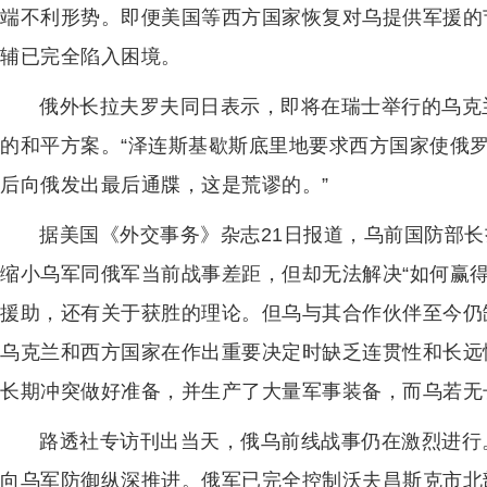
端不利形势。即便美国等西方国家恢复对乌提供军援的
辅已完全陷入困境。
俄外长拉夫罗夫同日表示，即将在瑞士举行的乌克
的和平方案。“泽连斯基歇斯底里地要求西方国家使俄
后向俄发出最后通牒，这是荒谬的。”
据美国《外交事务》杂志21日报道，乌前国防部
缩小乌军同俄军当前战事差距，但却无法解决“如何赢
援助，还有关于获胜的理论。但乌与其合作伙伴至今仍
乌克兰和西方国家在作出重要决定时缺乏连贯性和长远
长期冲突做好准备，并生产了大量军事装备，而乌若无
路透社专访刊出当天，俄乌前线战事仍在激烈进行
向乌军防御纵深推进。俄军已完全控制沃夫昌斯克市北