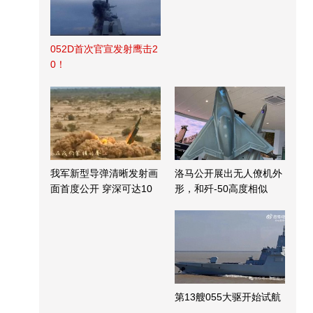
052D首次官宣发射鹰击2
0！
我军新型导弹清晰发射画
洛马公开展出无人僚机外
面首度公开 穿深可达10
形，和歼-50高度相似
米
第13艘055大驱开始试航