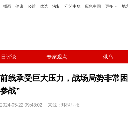
插画
健康
公益
优选
法制
守艺中华
应急中国
更多
地
每日评论
专家观点
俄乌
前线承受巨大压力，战场局势非常困
参战”
2024-05-22 09:48:02
来源：环球时报