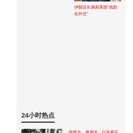
伊朗议长讽刺美国“戏剧
化外交”
24小时热点
张维为、唐湘龙：日本最不