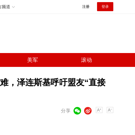
方频道
注册
登录
美军
滚动
难，泽连斯基呼吁盟友“直接
微信
微博
分享