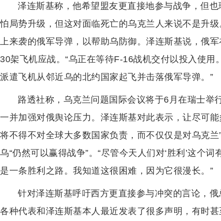
泽连斯基称，他希望盟友更直接地参与战争，但也
怕局势升级，但这对面临死亡的乌克兰人来说不是升级
上来袭的俄军导弹，以帮助乌防御。泽连斯基说，俄军在乌
30架飞机应战。“乌正在等待F-16战机交付以投入使
派遣飞机从邻近乌的北约国家起飞并击落俄军导弹。”
路透社称，乌克兰问题国际会议将于6月在瑞士举
一并加强对俄舆论压力。泽连斯基对此表示，让尽可能
将不得不对全球大多数国家负责，而不仅仅是对乌克兰
乌“仍然可以赢得战争”。“尽管今天人们对‘胜利’这个
是一条胜利之路。我知道这很困难，因为它很漫长。”
针对泽连斯基呼吁西方更直接参与冲突的言论，俄
各种代表和泽连斯基本人最近发表了很多声明，有时甚