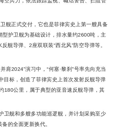
海空兵力，依法跟踪监视、喊话警告、拦阻管
弹护卫舰正式交付，它也是菲律宾史上第一艘具备
外销型护卫舰为基础设计，排水量约2600吨，主
0K反舰导弹、2座双联装“西北风”防空导弹等。
肩2024”演习中，“何塞·黎刹”号率先向充当
功命中目标，创造了菲律宾史上首次发射反舰导弹
约180公里，属于典型的亚音速反舰导弹，其
护卫舰和多艘多功能巡逻舰，并计划采购至少
装备的全面更新换代。