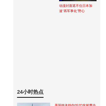
动漫封面遮不住日本加
速“再军事化”野心
24小时热点
美国媒体炒作052D发射鹰击