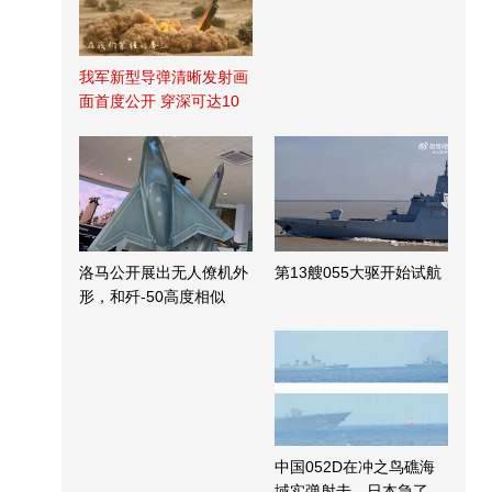
我军新型导弹清晰发射画
面首度公开 穿深可达10
米
洛马公开展出无人僚机外
第13艘055大驱开始试航
形，和歼-50高度相似
中国052D在冲之鸟礁海
域实弹射击，日本急了