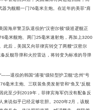
武器为舰艏一门76毫米主炮。在近年的美菲“肩
—美国海岸警卫队退役的“汉密尔顿”级巡逻舰正
毫米舰炮、两门25毫米速射炮，再加上3200
。此后，美国又向菲律宾转交了两艘“汉密尔
配备反舰导弹和火控雷达，将转变为标准的导弹
”——退役的韩国“浦项”级轻型护卫舰“忠州”号
76毫米主炮、三联装鱼类发射管和“鱼叉”反舰
此至少到2019年，菲律宾海军仍没有配备反
来说似乎已经足够壮胆。2020年2月，该舰