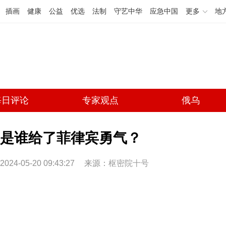
插画
健康
公益
优选
法制
守艺中华
应急中国
更多
地
每日评论
专家观点
俄乌
是谁给了菲律宾勇气？
2024-05-20 09:43:27
来源：
枢密院十号