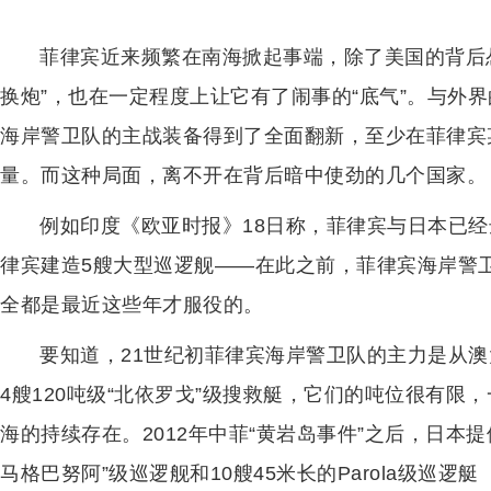
菲律宾近来频繁在南海掀起事端，除了美国的背后
换炮”，也在一定程度上让它有了闹事的“底气”。与外
海岸警卫队的主战装备得到了全面翻新，至少在菲律宾
量。而这种局面，离不开在背后暗中使劲的几个国家。
例如印度《欧亚时报》18日称，菲律宾与日本已经
律宾建造5艘大型巡逻舰——在此之前，菲律宾海岸警
全都是最近这些年才服役的。
要知道，21世纪初菲律宾海岸警卫队的主力是从澳大
4艘120吨级“北依罗戈”级搜救艇，它们的吨位很有
海的持续存在。2012年中菲“黄岩岛事件”之后，日本提
马格巴努阿”级巡逻舰和10艘45米长的Parola级巡逻