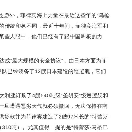
怂恿外，菲律宾海上力量在最近这些年的“鸟枪
界的传统印象不同，最近十年间，菲律宾海军和
某些人眼中，他们已经有了跟中国叫板的力
达成“最大规模的安全协议”，由日本方面为菲
卫队已经装备了12艘日本建造的巡逻舰，它们
利亚订购了4艘540吨级“圣胡安”级巡逻舰和
限，一旦遭遇恶劣天气就必须撤回，无法保持在南
供贷款并为菲律宾建造了2艘97米长的“特蕾莎·
艇（310吨）。尤其值得一提的是“特蕾莎·马格巴