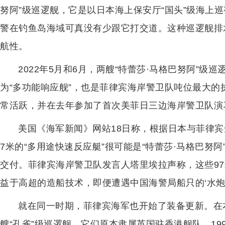
努阿”级巡逻舰，它是以日本海上保安厅“国头”级海上巡
警在钓鱼岛海域可真没有少跟它打交道。这种巡逻舰排水
航性。
2022年5月和6月，两艘“特蕾莎·马格巴努阿”
为“多功能响应舰”，也是菲律宾海岸警卫队吨位最大
常活跃，并在去年参加了首次美菲日三边海岸警卫队演
美国《海军新闻》网站18日称，根据日本与菲律宾
7米的“多用途快速反应艇”很可能是“特蕾莎·马格巴努阿”
交付。菲律宾海岸警卫队发言人塔里埃拉声称，这些97
益于高超的造船技术，即便遭遇中国海警局船只的‘水炮
就在同一时期，菲律宾海军也开始了装备更新。在
艘“孔雀”级巡逻舰。它们原本隶属英国驻香港舰队，1