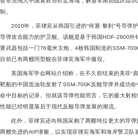
曾非法闯入中国黄岩岛邻近海域，解放军南部战区组织
制。
2020年，菲律宾从韩国引进的“何塞·黎刹”号导
导弹攻击能力的护卫舰。该舰是基于韩国HDF-2600
要武器包括一门76毫米主炮、4枚韩国制造的SSM-70
目前已有两艘同型舰在菲律宾海军中服役。
美国海军学会网站介绍称，在不久前结束的美菲“肩并
靶船的中国造油轮发射了SSM-700K反舰导弹并成
命中目标的记录。但就该导弹性能而言，它的最大射程
性能已经明显落后于现代反舰导弹发展的潮流。
此外，菲律宾还向韩国采购了两艘吨位更大的导弹
两艘先进的AIP潜艇，以实现菲律宾海军和海岸警卫队