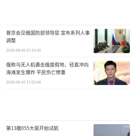
普京会见俄国防部领导层 宣布系列人事
调整
2026-08-06 07:24:30
俄称乌无人机袭击俄度假地，径直冲向
海滩发生爆炸 平民伤亡惨重
2026-08-05 17:02:48
第13艘055大驱开始试航