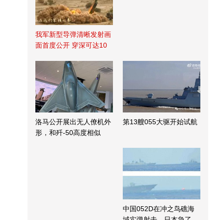
我军新型导弹清晰发射画
面首度公开 穿深可达10
米
洛马公开展出无人僚机外
第13艘055大驱开始试航
形，和歼-50高度相似
中国052D在冲之鸟礁海
域实弹射击，日本急了