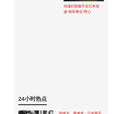
动漫封面遮不住日本加
速“再军事化”野心
24小时热点
张维为、唐湘龙：日本最不