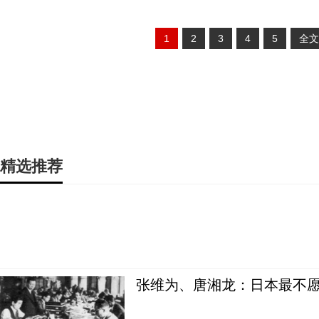
1
2
3
4
5
全文
精选推荐
张维为、唐湘龙：日本最不