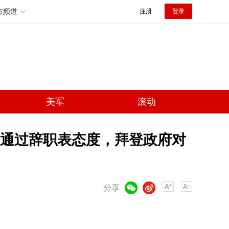
方频道
注册
登录
美军
滚动
通过辞职表态度，拜登政府对
微信
微博
分享