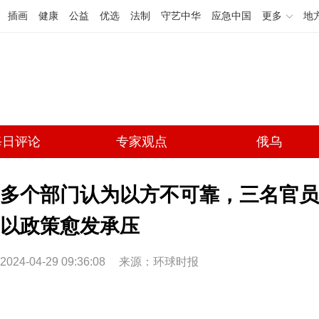
插画
健康
公益
优选
法制
守艺中华
应急中国
更多
地
每日评论
专家观点
俄乌
多个部门认为以方不可靠，三名官员
以政策愈发承压
2024-04-29 09:36:08
来源：环球时报