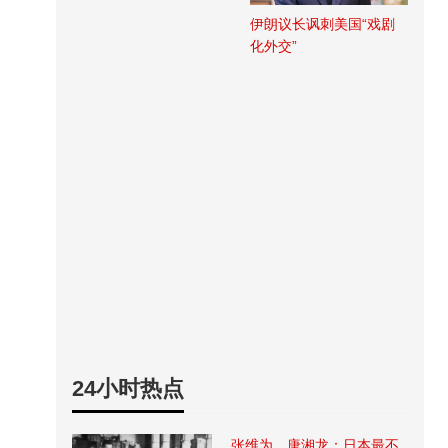
伊朗议长讽刺美国“戏剧
化外交”
24小时热点
张维为、唐湘龙：日本最不