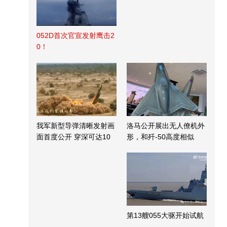
052D首次官宣发射鹰击2
0！
我军新型导弹清晰发射画
洛马公开展出无人僚机外
面首度公开 穿深可达10
形，和歼-50高度相似
米
第13艘055大驱开始试航