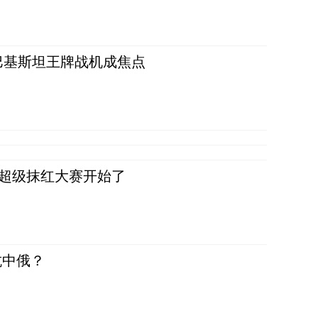
 巴基斯坦王牌战机成焦点
，超级抹红大赛开始了
抗中俄？