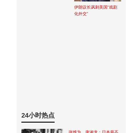
伊朗议长讽刺美国“戏剧
化外交”
24小时热点
张维为、唐湘龙：日本最不