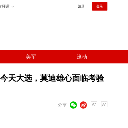
方频道
注册
登录
美军
滚动
今天大选，莫迪雄心面临考验
微信
微博
分享