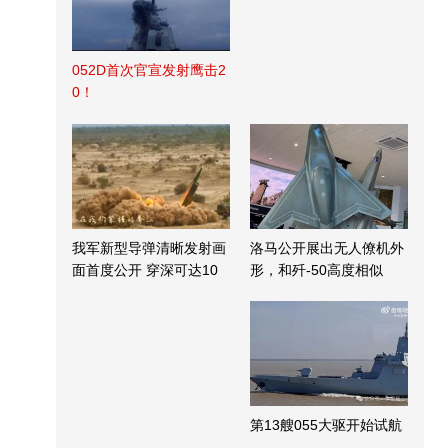
052D首次官宣发射鹰击2
0！
我军新型导弹清晰发射画
洛马公开展出无人僚机外
面首度公开 穿深可达10
形，和歼-50高度相似
米
第13艘055大驱开始试航