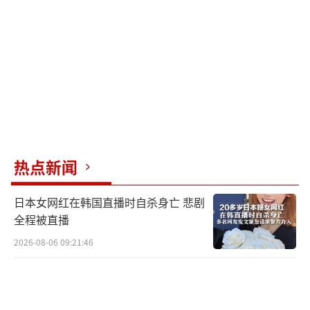
示，这笔交易不仅体现了丹麦与阿根廷空军、
阿根廷政府及美国政府都有着“堪称典范”的
合作，并且还通过这笔交易进一步加强了与美
国的防务合作。
丹麦空军此前总共购买过77架F-16A/B Blo
ck1/10/15批次战机，除去损耗的48架飞机和1
4架备用机全部经过中期升级（MLU），称作F-
热点新闻
16AM/BM，目前丹麦空军共有2个中队30架单
座F-16AM与1个训练中队11架双座F-16BM。在
日本女网红在韩国直播时自杀身亡 悲剧
俄乌冲突全面爆发后，丹麦曾是首批承诺向乌
全程被直播
克兰援助美制战斗机的国家之一，2023年8月，
2026-08-06 09:21:46
丹麦首相曾表示，首批大约6架F-16在2024年新
年前后就有望离开丹麦前往乌克兰，到了2024
年初丹麦国防部又表示，目前F-16投入战斗的