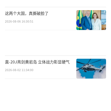
一些条件“尚未满足”，需要等到2024年4月
这两个大国，真撕破脸了
份。
2026-08-06 16:30:51
另一方面，今年3月又传出报道称，由于T
R-3软件的延迟导致的F-35交付受阻，作为丹麦
空军新锐战斗力的F-35A，全部27架订单中只交
付了10架，回国归建部署的更是只有4架，如果
无法将留在美国卢克基地用于训练改装的另外6
直-20J亮剑黄岩岛 立体战力彰显硬气
架飞机召回，丹麦空军将不得不延长使用部分
2026-08-02 11:34:00
原定退役的F-16战机。此次向阿根廷出售24架F
-16之后，丹麦是否还能像此前声称的一样“不
会耽误援乌F-16”，则仍然需要进一步观察。
（责任编辑：傅鑫）