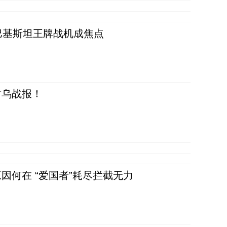
 巴基斯坦王牌战机成焦点
对乌战报！
因何在 “爱国者”耗尽拦截无力