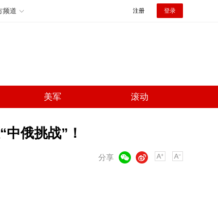
方频道
注册
登录
美军
滚动
“中俄挑战”！
微信
微博
分享