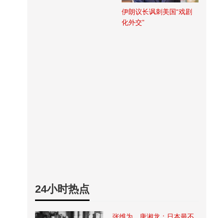
伊朗议长讽刺美国“戏剧
化外交”
24小时热点
张维为、唐湘龙：日本最不