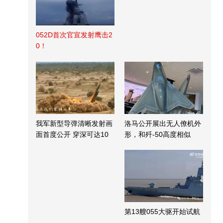
052D首次官宣发射鹰击2
0！
我军新型导弹清晰发射画
洛马公开展出无人僚机外
面首度公开 穿深可达10
形，和歼-50高度相似
米
第13艘055大驱开始试航