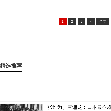
1
2
3
4
全文
精选推荐
张维为、唐湘龙：日本最不