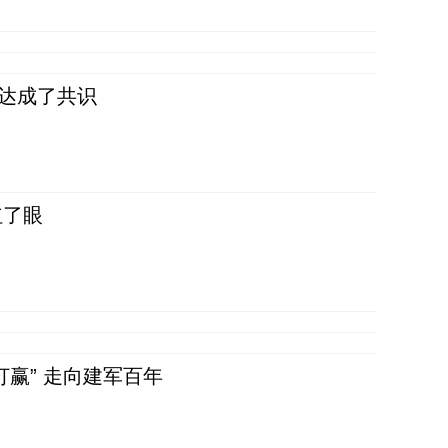
民达成了共识
红了眼
赢” 走向建军百年