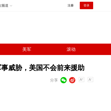
方频道
注册
登录
美军
滚动
军事威胁，美国不会前来援助
微信
微博
分享