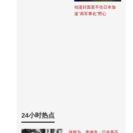
动漫封面遮不住日本加
速“再军事化”野心
24小时热点
张维为、唐湘龙：日本最不