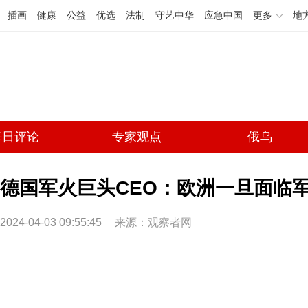
插画
健康
公益
优选
法制
守艺中华
应急中国
更多
地
每日评论
专家观点
俄乌
德国军火巨头CEO：欧洲一旦面临
2024-04-03 09:55:45
来源：
观察者网