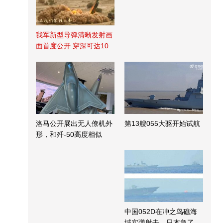
我军新型导弹清晰发射画
面首度公开 穿深可达10
米
洛马公开展出无人僚机外
第13艘055大驱开始试航
形，和歼-50高度相似
中国052D在冲之鸟礁海
域实弹射击，日本急了