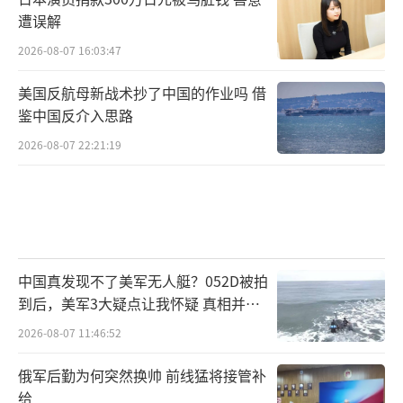
遭误解
2026-08-07 16:03:47
美国反航母新战术抄了中国的作业吗 借
鉴中国反介入思路
2026-08-07 22:21:19
中国真发现不了美军无人艇？052D被拍
到后，美军3大疑点让我怀疑 真相并非
如此
2026-08-07 11:46:52
俄军后勤为何突然换帅 前线猛将接管补
给