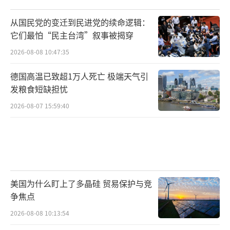
从国民党的变迁到民进党的续命逻辑：
它们最怕“民主台湾”叙事被揭穿
2026-08-08 10:47:35
德国高温已致超1万人死亡 极端天气引
发粮食短缺担忧
2026-08-07 15:59:40
美国为什么盯上了多晶硅 贸易保护与竞
争焦点
2026-08-08 10:13:54