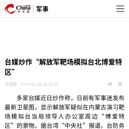
军事
台媒炒作“解放军靶场模拟台北博爱特
区”
环球网
2024-03-28 10:16:25
多家台媒近日炒作称，日前有军事迷发布
最新卫星图，显示解放军疑似在内蒙古演习靶
场模拟台当局领导人办公室周边“博爱特
区”的景物。据台湾“中央社”报道，台防务