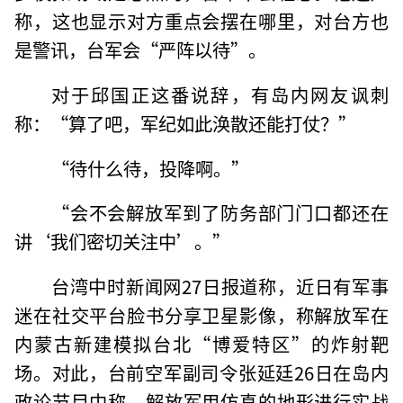
称，这也显示对方重点会摆在哪里，对台方也
是警讯，台军会“严阵以待”。
对于邱国正这番说辞，有岛内网友讽刺
称：“算了吧，军纪如此涣散还能打仗？”
“待什么待，投降啊。”
“会不会解放军到了防务部门门口都还在
讲‘我们密切关注中’。”
台湾中时新闻网27日报道称，近日有军事
迷在社交平台脸书分享卫星影像，称解放军在
内蒙古新建模拟台北“博爱特区”的炸射靶
场。对此，台前空军副司令张延廷26日在岛内
政论节目中称，解放军用仿真的地形进行实战