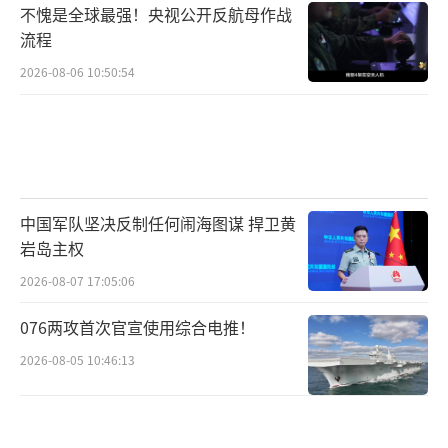
不愧是全球最强！央视公开反航母作战
流程
2026-08-06 10:50:54
中国军队坚决反制任何闹海图谋 捍卫黄
岩岛主权
2026-08-07 17:05:06
076两攻首次官宣使用综合电推！
2026-08-05 10:46:13