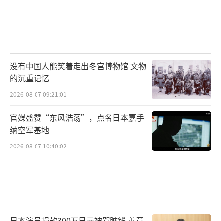
没有中国人能笑着走出冬宫博物馆 文物
的沉重记忆
2026-08-07 09:21:01
官媒盛赞“东风浩荡”，点名日本嘉手
纳空军基地
2026-08-07 10:40:02
日本演员捐款300万日元被骂脏钱 善意