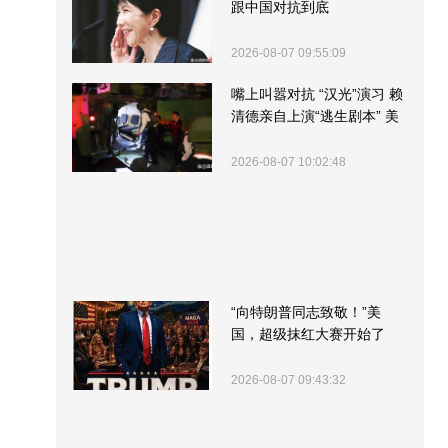
跟中国对抗到底
2026-08-07 09:55:09
嘴上叫嚣对抗 “汉光”演习 赖
清德亲自上演“逃生剧本” 美
军方围观“服务”
2026-08-07 10:02:48
“向特朗普同志致敬！”美
国，超级抹红大赛开始了
2026-08-07 09:43:32