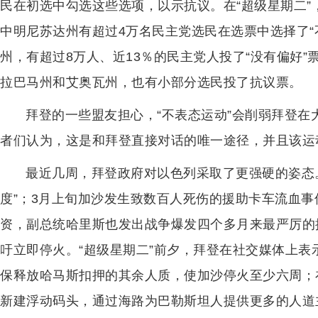
民在初选中勾选这些选项，以示抗议。在“超级星期二
中明尼苏达州有超过4万名民主党选民在选票中选择了“不
州，有超过8万人、近13％的民主党人投了“没有偏好
拉巴马州和艾奥瓦州，也有小部分选民投了抗议票。
拜登的一些盟友担心，“不表态运动”会削弱拜登
者们认为，这是和拜登直接对话的唯一途径，并且该运
最近几周，拜登政府对以色列采取了更强硬的姿态
度”；3月上旬加沙发生致数百人死伤的援助卡车流血
资，副总统哈里斯也发出战争爆发四个多月来最严厉的
吁立即停火。“超级星期二”前夕，拜登在社交媒体上表
保释放哈马斯扣押的其余人质，使加沙停火至少六周；
新建浮动码头，通过海路为巴勒斯坦人提供更多的人道