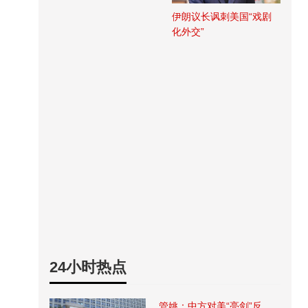
伊朗议长讽刺美国“戏剧
化外交”
24小时热点
管姚：中方对美“亮剑”反