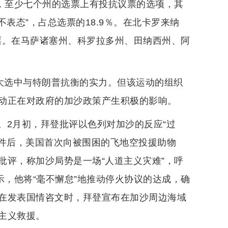
”，至少七个州的选票上有投抗议票的选项，其
表态”，占总选票的18.9％。在北卡罗来纳
”票。在马萨诸塞州、科罗拉多州、田纳西州、阿
在大选中与特朗普抗衡的实力。但该运动的组织
动正在对政府的加沙政策产生积极的影响。
。2月初，拜登批评以色列对加沙的反应“过
事件后，美国首次向被围困的飞地空投援助物
批评，称加沙局势是一场“人道主义灾难”，呼
示，他将“毫不懈怠”地推动停火协议的达成，确
在发表国情咨文时，拜登宣布在加沙周边海域
主义救援。