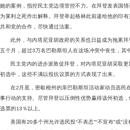
她的案例，指控民主党边境管控不力。在拜登发表国情
为莱利之死作出解释。拜登举起格林此前递给他的印有
共和党的合作，尽快通过法案。
此外，与内塔尼亚胡政府的关系也日益成为拖累拜
五个月，超过3万名巴勒斯坦人在这场冲突中丧生，其
民主党内的进步派敦促拜登，对内塔尼亚胡采取更
初选中，这些不满以投抗议票的方式表现了出来。
在2月底，密歇根州的亲巴勒斯坦活动家动员选民在
事行动的支持。尽管拜登以压倒性优势赢得该州初选，但
选票的13％以上。
美国有20多个州允许选民投“不表态”“不宣布”或