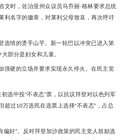
咨文时，佐治亚州众议员马乔丽·格林要求总统
莱利名字的徽章，对莱利父母致哀，再次呼吁
登选情的烫手山芋。新一轮巴以冲突已进入第
中大部分是妇女和儿童。
加强硬的立场并要求实现永久停火。在民主党
初选中投“不表态”票，以抗议拜登对以色列军
超过10万选民在选票上选择“不表态”，占总
“没有偏好”。反对拜登加沙政策的民主党人鼓励选