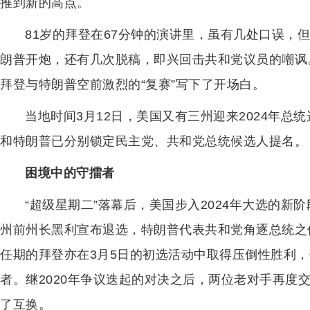
推到新的高点。
81岁的拜登在67分钟的演讲里，虽有几处口误，
朗普开炮，还有几次脱稿，即兴回击共和党议员的嘲讽
拜登与特朗普空前激烈的“复赛”写下了开场白。
当地时间3月12日，美国又有三州迎来2024年
和特朗普已分别锁定民主党、共和党总统候选人提名。
困境中的守擂者
“超级星期二”落幕后，美国步入2024年大选的
州前州长黑利宣布退选，特朗普代表共和党角逐总统之
任期的拜登亦在3月5日的初选活动中取得压倒性胜利
者。继2020年争议迭起的对决之后，两位老对手再度
了互换。