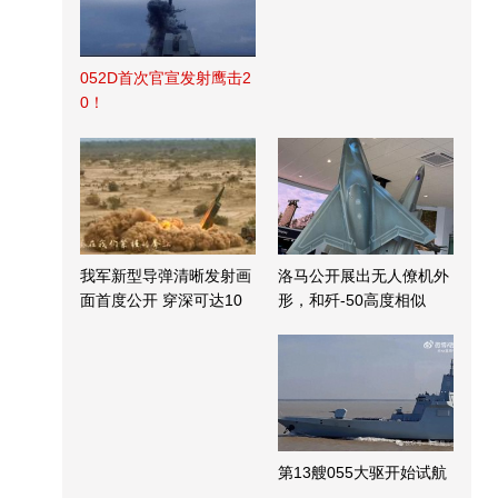
052D首次官宣发射鹰击2
0！
我军新型导弹清晰发射画
洛马公开展出无人僚机外
面首度公开 穿深可达10
形，和歼-50高度相似
米
第13艘055大驱开始试航