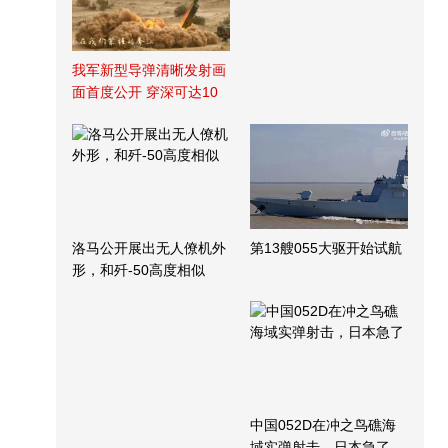
我军新型导弹清晰发射画
面首度公开 穿深可达10
米
洛马公开展出无人僚机外
第13艘055大驱开始试航
形，和歼-50高度相似
中国052D在冲之鸟礁海
域实弹射击，日本急了