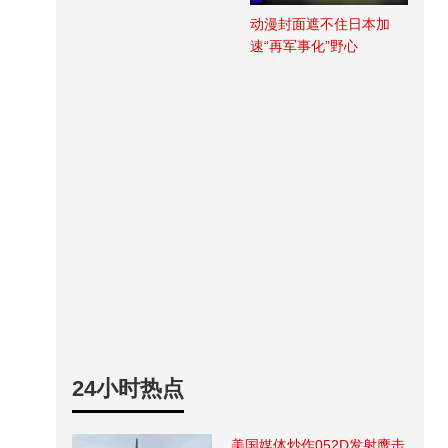
动漫封面遮不住日本加
速“再军事化”野心
24小时热点
美国媒体炒作052D发射鹰击