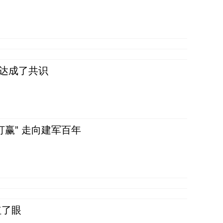
民达成了共识
赢” 走向建军百年
红了眼