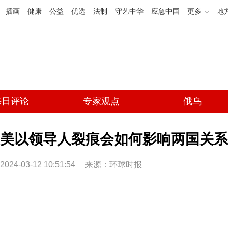
插画
健康
公益
优选
法制
守艺中华
应急中国
更多
地
每日评论
专家观点
俄乌
美以领导人裂痕会如何影响两国关系 
2024-03-12 10:51:54
来源：环球时报