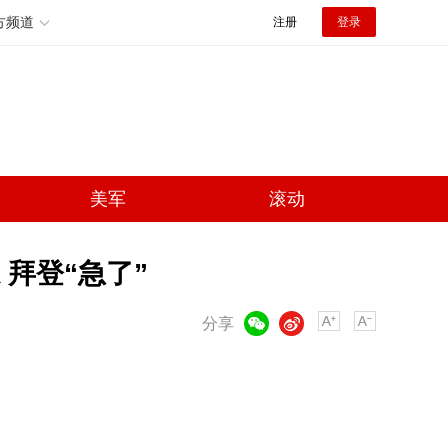
方频道
注册
登录
美军
滚动
拜登“急了”
微信
微博
分享