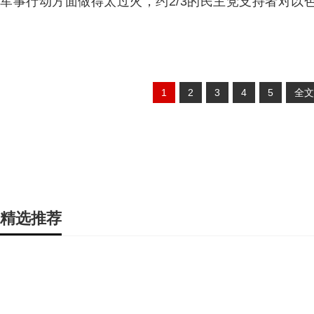
军事行动方面做得太过火，约2/3的民主党支持者对以
1
2
3
4
5
全文
精选推荐