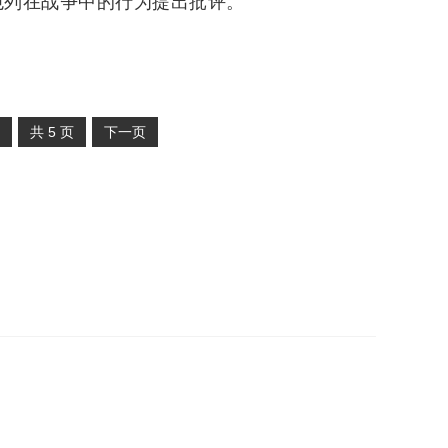
色列在战争中的行为提出批评。
共
5
页
下一页