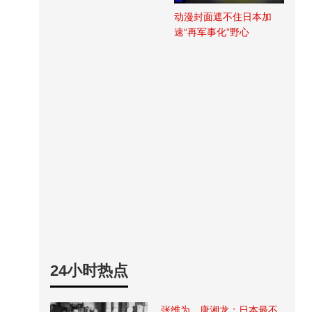
动漫封面遮不住日本加
速“再军事化”野心
24小时热点
张维为、唐湘龙：日本最不