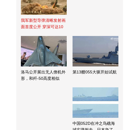
我军新型导弹清晰发射画
面首度公开 穿深可达10
米
洛马公开展出无人僚机外
第13艘055大驱开始试航
形，和歼-50高度相似
中国052D在冲之鸟礁海
域实弹射击，日本急了