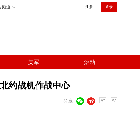
方频道
注册
登录
美军
滚动
北约战机作战中心
微信
微博
分享