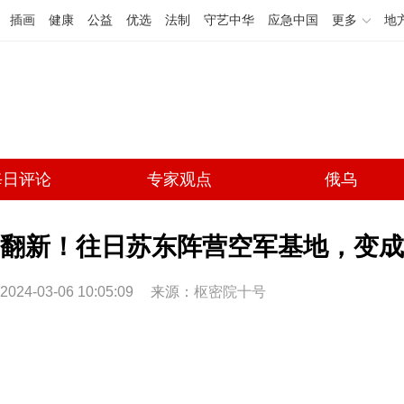
插画
健康
公益
优选
法制
守艺中华
应急中国
更多
地
每日评论
专家观点
俄乌
翻新！往日苏东阵营空军基地，变成
2024-03-06 10:05:09
来源：
枢密院十号