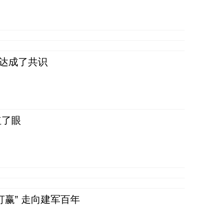
民达成了共识
红了眼
赢” 走向建军百年