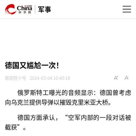
军事
德国又尴尬一次！
枢密院十号
2024-03-04 10:40:18
俄罗斯特工曝光的音频显示：德国曾考虑
向乌克兰提供导弹以摧毁克里米亚大桥。
德国方面承认，“空军内部的一段对话被
截获”。