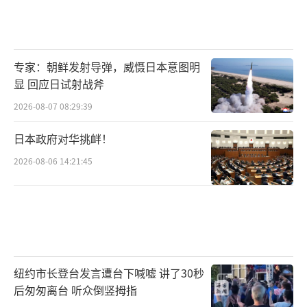
专家：朝鲜发射导弹，威慑日本意图明
显 回应日试射战斧
2026-08-07 08:29:39
日本政府对华挑衅！
2026-08-06 14:21:45
纽约市长登台发言遭台下喊嘘 讲了30秒
后匆匆离台 听众倒竖拇指