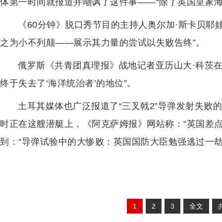
体第一时间就报道并嘲讽了这件事——“除了英国皇家海
《60分钟》脱口秀节目的主持人奥尔加·斯卡贝耶
之为小不列颠——展示其力量的尝试以失败告终”。
俄罗斯《共青团真理报》战地记者亚历山大·科茨
终于失去了‘海洋统治者’的地位”。
土耳其媒体也广泛报道了“三叉戟2”导弹发射失败
时正在这艘潜艇上，《阿克萨姆报》网站称：“英国差点射杀了
到：“导弹试验中的大惨败：英国国防大臣勉强逃过一劫
1
2
3
全文