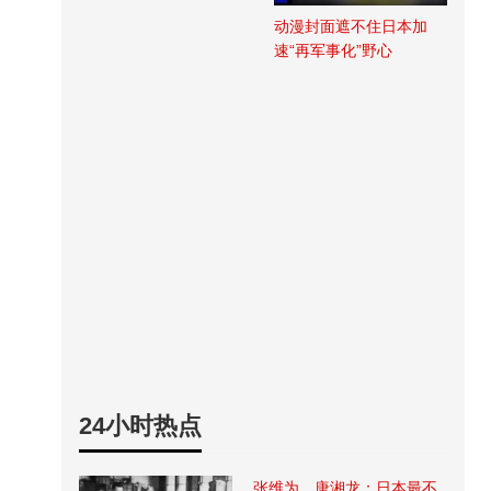
动漫封面遮不住日本加
速“再军事化”野心
24小时热点
张维为、唐湘龙：日本最不