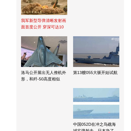
我军新型导弹清晰发射画
面首度公开 穿深可达10
米
洛马公开展出无人僚机外
第13艘055大驱开始试航
形，和歼-50高度相似
中国052D在冲之鸟礁海
域实弹射击，日本急了