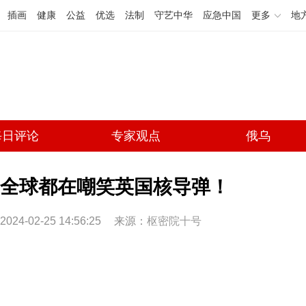
插画
健康
公益
优选
法制
守艺中华
应急中国
更多
地
每日评论
专家观点
俄乌
全球都在嘲笑英国核导弹！
2024-02-25 14:56:25
来源：
枢密院十号