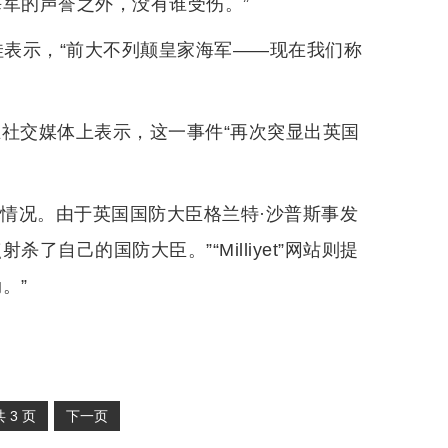
军的声誉之外，没有谁受伤。”
娃表示，“前大不列颠皇家海军——现在我们称
在社交媒体上表示，这一事件“再次突显出英国
的情况。由于英国国防大臣格兰特·沙普斯事发
自己的国防大臣。”“Milliyet”网站则提
。”
共
3
页
下一页