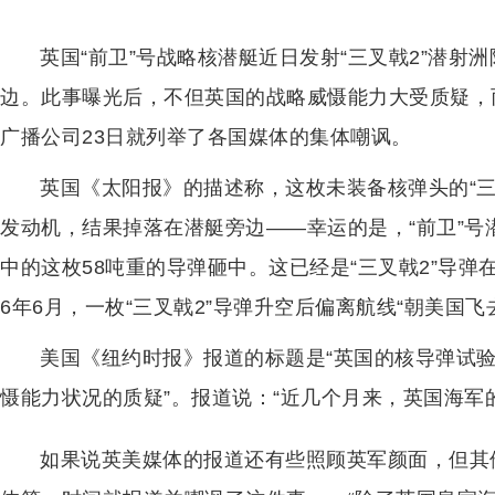
英国“前卫”号战略核潜艇近日发射“三叉戟2”潜
边。此事曝光后，不但英国的战略威慑能力大受质疑，
广播公司23日就列举了各国媒体的集体嘲讽。
英国《太阳报》的描述称，这枚未装备核弹头的“三
发动机，结果掉落在潜艇旁边——幸运的是，“前卫”
中的这枚58吨重的导弹砸中。这已经是“三叉戟2”导弹
6年6月，一枚“三叉戟2”导弹升空后偏离航线“朝美国飞
美国《纽约时报》报道的标题是“英国的核导弹试验
慑能力状况的质疑”。报道说：“近几个月来，英国海军
如果说英美媒体的报道还有些照顾英军颜面，但其