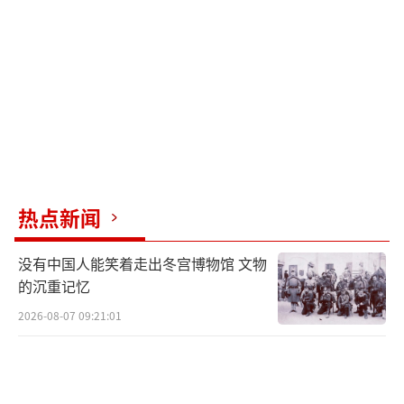
目标还包括培养“任务就绪空军人员”，
培训重点是战时作战任务准备所需的技能。
为了生成准备就绪的军队，大规模演习和
以任务为重点的培训将得以实施。美太空军还
将进行“一系列嵌套演习”。
作为“军力投放”类别下变革的一部分，
热点新闻
美空军作战联队将被构建为任务就绪的“行动
单位”。改革还包括将太空军作战中队正式确
没有中国人能笑着走出冬宫博物馆 文物
定为行动单位，全面激活太空军勤务部队，以
的沉重记忆
及加速实施“太空军生成”模型。
2026-08-07 09:21:01
此外，美空军综合能力办公室将成立一个
部门，从而“领导能力开发和资源的优先安