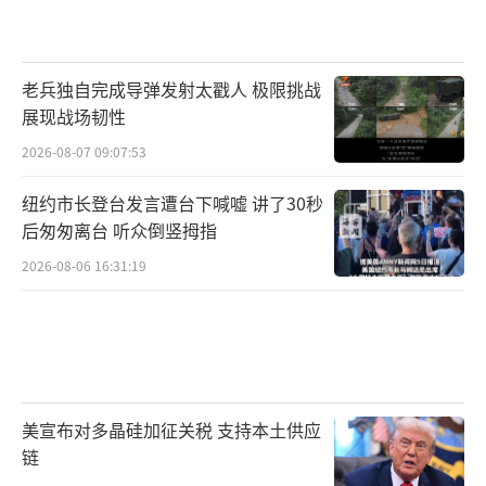
老兵独自完成导弹发射太戳人 极限挑战
展现战场韧性
2026-08-07 09:07:53
纽约市长登台发言遭台下喊嘘 讲了30秒
后匆匆离台 听众倒竖拇指
2026-08-06 16:31:19
美宣布对多晶硅加征关税 支持本土供应
链