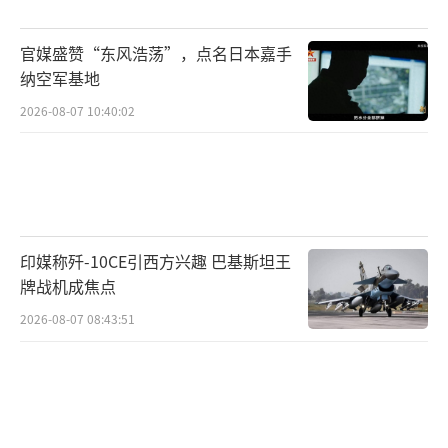
排，以推动空军部门的现代化投资”。
官媒盛赞“东风浩荡”，点名日本嘉手
同时，还将创建一个项目评估办公室，
纳空军基地
以“将一种更具战略性和基于分析的方法纳入
2026-08-07 10:40:02
资源决策”。
美空军还计划将核武器中心扩大为空军物
资司令部下属的空军核系统中心。有关新闻稿
说：“这将为核事业单位提供全面的物资支
印媒称歼-10CE引西方兴趣 巴基斯坦王
持。设立一个二星上将军衔的职位作为洲际弹
牌战机成焦点
道导弹项目执行官。”
2026-08-07 08:43:51
美空军还将创建一个名为“太空未来司令
部”的新野战司令部，以开发和验证各种概
念，进行实验和军演，并从事任务区域设计。