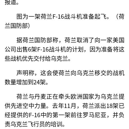
报道。
图为一架荷兰F-16战斗机准备起飞。（荷
兰国防部）
据荷兰国防部称，荷兰取消了向一家美国
公司出售6架F-16战斗机的计划，因为准备将这
些战机优先交付给乌克兰。
声明称，这会使荷兰向乌克兰移交的战机
数量增加到24架。
荷兰与丹麦正在牵头欧洲国家为乌克兰提
供先进空中力量。去年11月，荷兰派出18架已
经提供的F-16中的第一架前往罗马尼亚，并负
责乌克兰飞行员的培训。