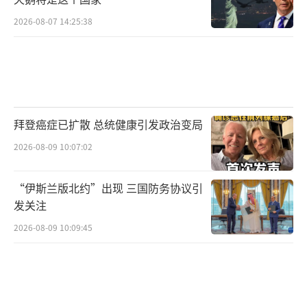
2026-08-07 14:25:38
拜登癌症已扩散 总统健康引发政治变局
2026-08-09 10:07:02
“伊斯兰版北约”出现 三国防务协议引
发关注
2026-08-09 10:09:45