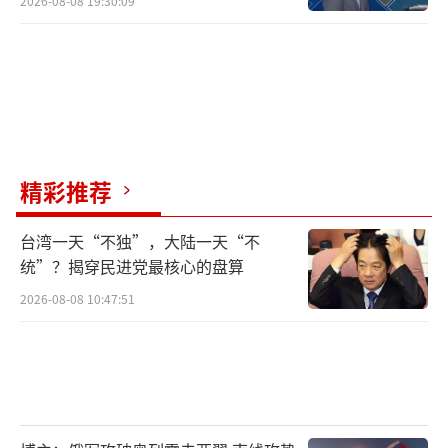
2026-08-08 19:30:09
精彩推荐
台湾一天“不独”，大陆一天“不
统”？揭穿民进党最核心的盘算
2026-08-08 10:47:51