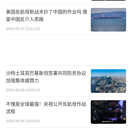
美国反航母新战术抄了中国的作业吗 借
鉴中国反介入思路
2026-08-07 22:21:19
沙特土耳其巴基斯坦签署共同防务协议
加强集体威慑力
2026-08-08 10:09:13
不愧是全球最强！央视公开反航母作战
流程
2026-08-06 10:50:54