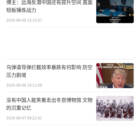
博主：远海反潜中国还有提升空间 直面
短板锤炼战力
2026-08-08 15:10:37
乌弹道导弹拦截效率暴跌有何影响 防空
压力剧增
2026-08-08 15:11:08
没有中国人能笑着走出冬宫博物馆 文物
的沉重记忆
2026-08-07 09:21:01