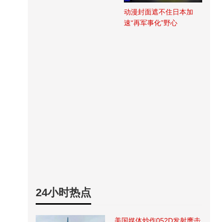
动漫封面遮不住日本加
速“再军事化”野心
24小时热点
美国媒体炒作052D发射鹰击