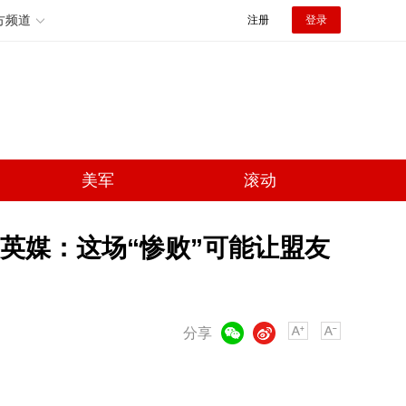
方频道
注册
登录
美军
滚动
英媒：这场“惨败”可能让盟友
微信
微博
分享