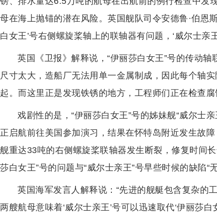
镑、排水量达6.5万吨的航母在出航前的例行检查中发
母在海上抛锚的潜在风险。英国舰队司令安德鲁·伯恩斯
白女王’号右侧螺旋桨轴上的联轴器有问题，‘威尔士亲
英国《卫报》解释说，“伊丽莎白女王”号的传动轴
尺寸太大，造船厂无法用单一金属制成，因此每个轴实
起。而这里正是发现铁锈的地方，工程师们正在检查腐
戏剧性的是，“伊丽莎白女王”号的姊妹舰“威尔士亲
正启航前往美国参加演习，结果在怀特岛附近发生故障
舰重达33吨的右侧螺旋桨联轴器发生断裂，修复时间长
莎白女王”号的问题与“威尔士亲王”号早些时候的缺陷“无
英国海军发言人解释说：“先进的舰艇包含复杂的
两艘航母意味着‘威尔士亲王’号可以迅速取代‘伊丽莎白