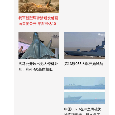
我军新型导弹清晰发射画
面首度公开 穿深可达10
米
洛马公开展出无人僚机外
第13艘055大驱开始试航
形，和歼-50高度相似
中国052D在冲之鸟礁海
域实弹射击，日本急了