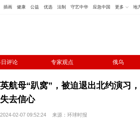
插画
健康
公益
优选
法制
守艺中华
应急中国
更多
地
每日评论
专家观点
俄乌
英航母“趴窝”，被迫退出北约演习，
失去信心
2024-02-07 09:52:24
来源：环球时报