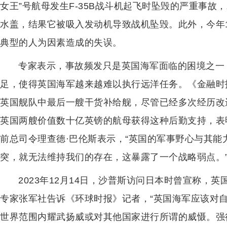
女王”号航母发生F-35B战斗机起飞时坠毁的严重事
水盖，结果它被吸入发动机导致战机坠毁。此外，今年
典型的人为因素造成的失误。
专家表示，事故频发只是英国海军面临的困境之一
足，使得英国海军越来越难以执行远洋任务。《金融时报
英国舰队中最后一艘干货补给舰，尽管已经多次经历改
英国两艘价值数十亿英镑的航母获得这种后勤支持，表
前总司令理查德·巴伦斯表示，“英国的军事野心与其
突，就无法维持我们的存在，这暴露了一个战略弱点。
2023年12月14日，沙普斯访问日本时曾宣称，英
专家张军社告诉《环球时报》记者，“英国海军应该对
世界范围内耀武扬威或对其他国家进行所谓的威慑。强