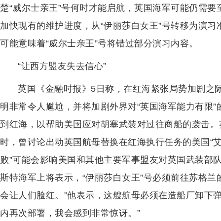
楚“威尔士亲王”号何时才能启航，英国海军可能仍需
加快现有的维护进度，从“伊丽莎白女王”号转移为演
可能意味着“威尔士亲王”号将错过部分演习内容。
“让西方盟友失去信心”
英国《金融时报》5日称，在红海紧张局势加剧之
明非常令人尴尬，并将加剧外界对“英国海军能力有限
到红海，以帮助美国应对胡塞武装对过往商船的袭击。
时，曾讨论出动英国航母替换在红海执行任务的美国“艾
败”可能会影响美国和其他主要军事盟友对英国武装部
斯特海军上将表示，“伊丽莎白女王”号必须前往苏格兰
会让人们脸红。”他表示，这艘航母必须在造船厂卸下
内再次部署，我会感到非常惊讶。”