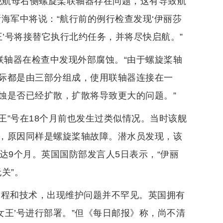
现航母右侧螺旋桨联轴器存在问题，这有导致航
海军中将说：“航行前的例行检查发现‘伊丽莎
王’号将接替它执行北约任务，并将尽快启航。”
联轴器在检查中发现外部腐蚀。“由于螺旋桨轴
际都是由三部分组成，使用联轴器连接在一
蚀是否已经扩散，扩散将导致更大的问题。”
王”号在18个月前也发生过类似情况。当时该舰
，原因同样是螺旋桨轴故障。潜水员发现，该
达9个月。英国国防部发言人5日表示，“伊丽
关”。
工程和技术，出现维护问题并不罕见。英国拥有
女王’号进行部署。”但《每日邮报》称，尚不清