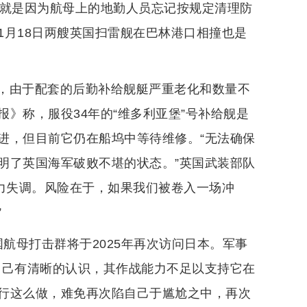
故，就是因为航母上的地勤人员忘记按规定清理防
1月18日两艘英国扫雷舰在巴林港口相撞也是
，由于配套的后勤补给舰艇严重老化和数量不
》称，服役34年的“维多利亚堡”号补给舰是
进，但目前它仍在船坞中等待维修。“无法确保
明了英国海军破败不堪的状态。”英国武装部队
能力失调。风险在于，如果我们被卷入一场冲
”
国航母打击群将于2025年再次访问日本。军事
自己有清晰的认识，其作战能力不足以支持它在
行这么做，难免再次陷自己于尴尬之中，再次