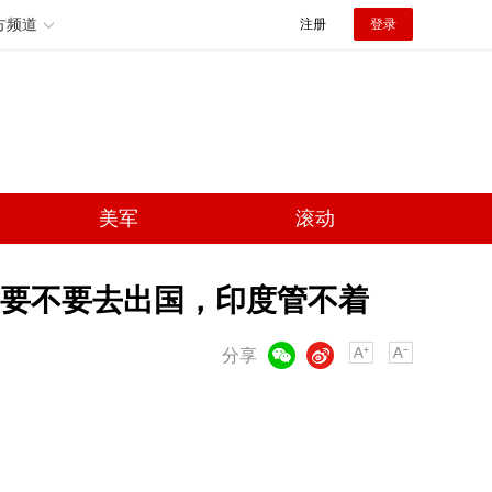
方频道
注册
登录
美军
滚动
艇要不要去出国，印度管不着
微信
微博
分享