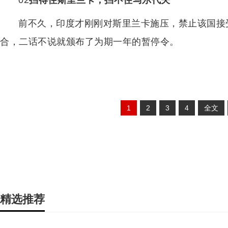
02
挡得住斯里兰卡，挡不住马尔代夫
前不久，印度才刚刚对斯里兰卡施压，禁止该国接
合，二话不说就颁布了为期一年的暂停令。
1
2
3
4
全文
精选推荐