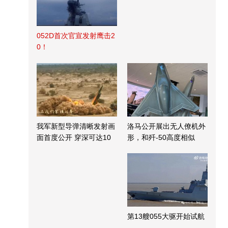
052D首次官宣发射鹰击2
0！
我军新型导弹清晰发射画
洛马公开展出无人僚机外
面首度公开 穿深可达10
形，和歼-50高度相似
米
第13艘055大驱开始试航