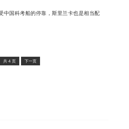
受中国科考船的停靠，斯里兰卡也是相当配
共
4
页
下一页