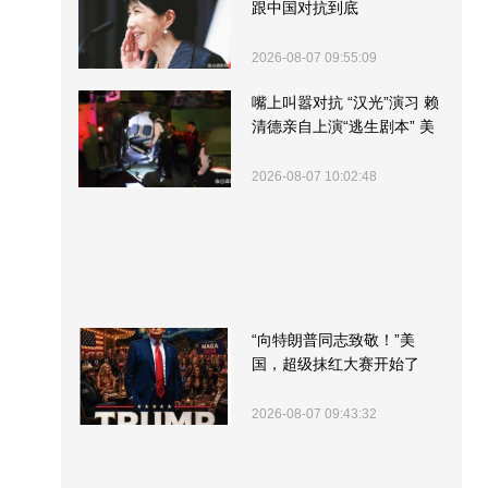
跟中国对抗到底
2026-08-07 09:55:09
嘴上叫嚣对抗 “汉光”演习 赖
清德亲自上演“逃生剧本” 美
军方围观“服务”
2026-08-07 10:02:48
“向特朗普同志致敬！”美
国，超级抹红大赛开始了
2026-08-07 09:43:32