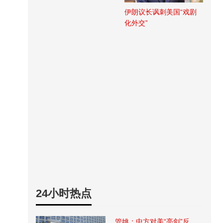
伊朗议长讽刺美国“戏剧
化外交”
24小时热点
管姚：中方对美“亮剑”反