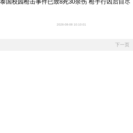
泰国校园枪击事件已致8死30余伤 枪手行凶后自尽
2026-08-08 10:10:01
下一页