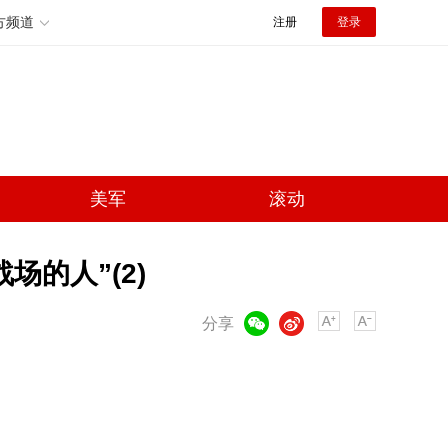
方频道
注册
登录
美军
滚动
的人”(2)
微信
微博
分享