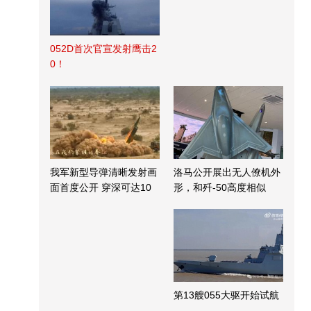
052D首次官宣发射鹰击2
0！
我军新型导弹清晰发射画
洛马公开展出无人僚机外
面首度公开 穿深可达10
形，和歼-50高度相似
米
第13艘055大驱开始试航