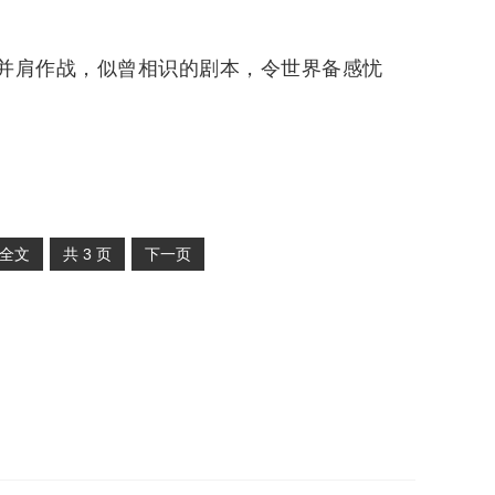
并肩作战，似曾相识的剧本，令世界备感忧
全文
共
3
页
下一页