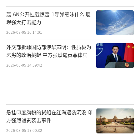
轰-6N公开挂载惊雷-1导弹意味什么 展
现强大打击能力
2026-08-05 16:14:01
外交部批菲国防部涉华声明：性质极为
恶劣的政治挑衅 中方强烈谴责菲律宾行
为
2026-08-05 14:59:42
悬挂印度旗帜的货船在红海遭袭沉没 印
方强烈谴责袭击事件
2026-08-05 17:00:32