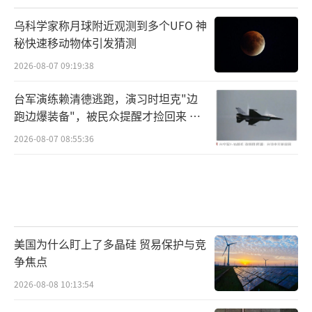
乌科学家称月球附近观测到多个UFO 神
秘快速移动物体引发猜测
2026-08-07 09:19:38
台军演练赖清德逃跑，演习时坦克"边
跑边爆装备"，被民众提醒才捡回来 演
习状况频出引发关注
2026-08-07 08:55:36
美国为什么盯上了多晶硅 贸易保护与竞
争焦点
2026-08-08 10:13:54