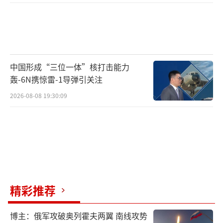
中国形成“三位一体”核打击能力
轰-6N携惊雷-1导弹引关注
2026-08-08 19:30:09
精彩推荐
博主：俄军攻破奥列霍夫两翼 南线攻势