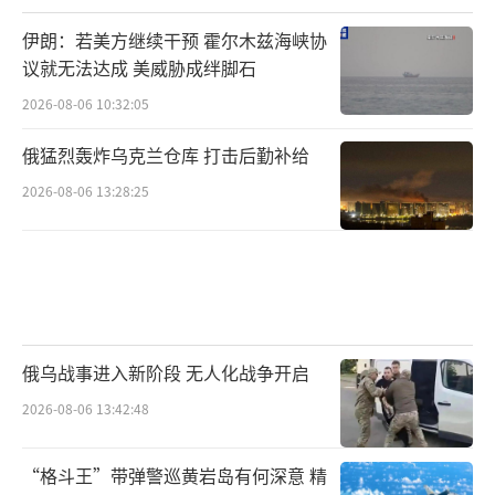
伊朗：若美方继续干预 霍尔木兹海峡协
议就无法达成 美威胁成绊脚石
2026-08-06 10:32:05
俄猛烈轰炸乌克兰仓库 打击后勤补给
2026-08-06 13:28:25
俄乌战事进入新阶段 无人化战争开启
2026-08-06 13:42:48
“格斗王”带弹警巡黄岩岛有何深意 精