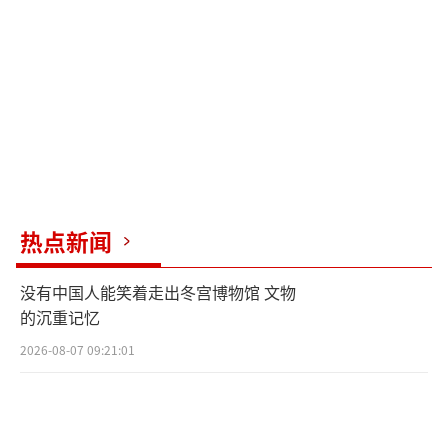
币预算，规划以9年时间执行6艘康定级军
舰“战斗系统性能提升案”。但事实上，其余
美制舰艇不但舰龄更为老旧，台海军又向美请
求协助，将规划办理基隆级舰、成功级舰性能
提升案，以解决两型舰射控系统、声纳与防空
武器长期因消失性商源而损坏的问题。
热点新闻
面对民进党当局各种妄图以武谋“独”的
挑衅，就如国防部所强调，中国人民解放军有
没有中国人能笑着走出冬宫博物馆 文物
能力有信心捍卫国家主权和领土完整，坚决粉
的沉重记忆
碎“台独”分裂和外来干涉图谋。
（责任编辑：傅
2026-08-07 09:21:01
鑫）