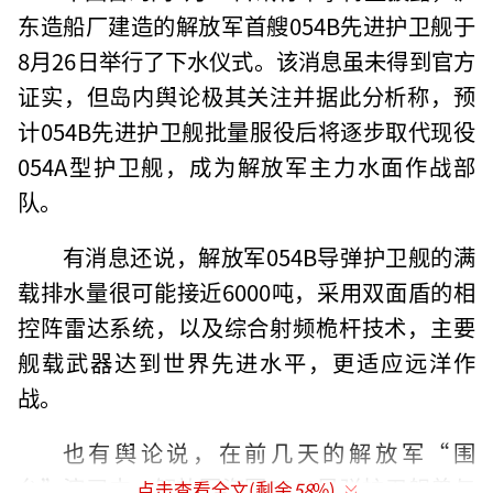
东造船厂建造的解放军首艘054B先进护卫舰于
8月26日举行了下水仪式。该消息虽未得到官方
证实，但岛内舆论极其关注并据此分析称，预
计054B先进护卫舰批量服役后将逐步取代现役
054A型护卫舰，成为解放军主力水面作战部
队。
有消息还说，解放军054B导弹护卫舰的满
载排水量很可能接近6000吨，采用双面盾的相
控阵雷达系统，以及综合射频桅杆技术，主要
舰载武器达到世界先进水平，更适应远洋作
战。
也有舆论说，在前几天的解放军“围
台”演习中，解放军海军054A导弹护卫舰曾与
点击查看全文(剩余
58
%)