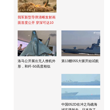
我军新型导弹清晰发射画
面首度公开 穿深可达10
米
洛马公开展出无人僚机外
第13艘055大驱开始试航
形，和歼-50高度相似
中国052D在冲之鸟礁海
域实弹射击，日本急了