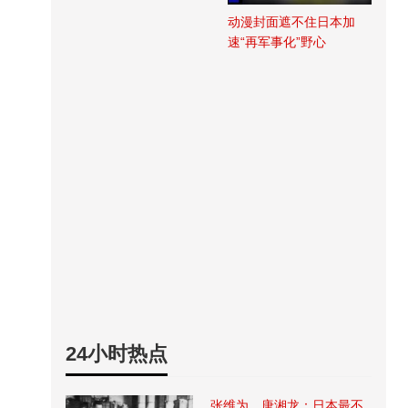
动漫封面遮不住日本加
速“再军事化”野心
24小时热点
张维为、唐湘龙：日本最不