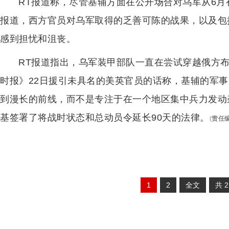
RT报道称，尽管基辅方面在公开场合对乌军从6
报道，西方官员对乌军取得的乏善可陈的战果，以及包
感到担忧和沮丧。
RT报道指出，乌军装甲部队一直在尝试穿越俄方
时报》22日援引未具名的美英官员的话称，基辅的军
到漫长的前线，而不是专注于在一个地区集中兵力发动
基签署了将战时状态和总动员令延长90天的法律。
(
责任
1
2
全文
共