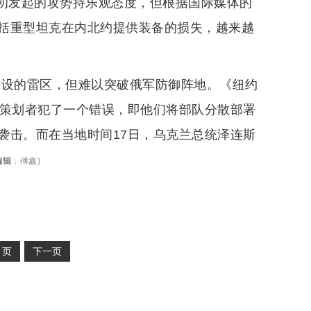
月初发起的攻势持乐观态度，但根据国际媒体的
括重型坦克在内北约提供装备的损失，越来越
布设的雷区，但难以突破俄军防御阵地。《纽约
事策划者犯了一个错误，即他们将部队分散部署
袭击。而在当地时间17日，乌克兰总统泽连斯
编辑
：
傅鑫
)
2
页
下一页