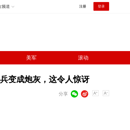
方频道
注册
登录
美军
滚动
兵变成炮灰，这令人惊讶
微信
微博
分享