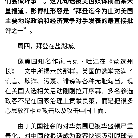
们会做坏事”。这几句话被美国媒体摘出来大
量报道，彭博社形容是“拜登迄今为止对美国
主要地缘政治和经济竞争对手发表的最直接批
评之一”。
周四，拜登在盐湖城。
像美国知名作家马克·吐温在《竞选州
长》一文中所揭示的那样，美国的选举充满了
谎言、欺诈、污蔑、诽谤等各种无耻勾当。现
在美国大选相关活动刚刚拉开序幕，多名参选
政客不是在国家治理上贡献良策，而是把很多
心思放在相互攻击以及攻击中国上面。
由于美国社会的对华氛围已被华盛顿严重
毒化，对中国放狠话成为政客快速吸引眼球最