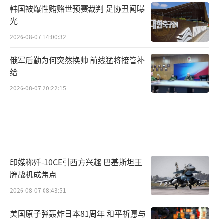
韩国被爆性贿赂世预赛裁判 足协丑闻曝
光
2026-08-07 14:00:32
俄军后勤为何突然换帅 前线猛将接管补
给
2026-08-07 20:22:15
印媒称歼-10CE引西方兴趣 巴基斯坦王
牌战机成焦点
2026-08-07 08:43:51
美国原子弹轰炸日本81周年 和平祈愿与