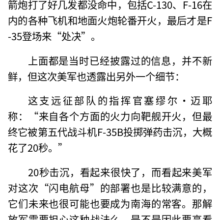
箭炮打了好几发都没命中，包括C-130、F-16在
内的各种飞机和地面火炮轮番开火，最后才是F
-35登场来“处决”。
上面都是当时已经披露过的信息，并不新
鲜，但这次美军也透露出另外一个细节：
这支远征部队的指挥官塞缪尔·迈耶
称：“来自各个方面的火力向靶舰开火，但最
终它被第五代战斗机F-35B投掷弹药击沉，大概
花了20秒。”
20秒击沉，看起来很快了，而看起来美军
对这次“闪电航母”的部署也是比较满意的，
它们未来也很可能也要成为南海的常客。那解
放军需要担心这种战法么，是不是因此要高看