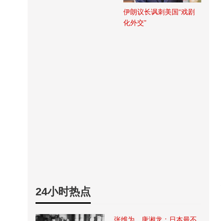
伊朗议长讽刺美国“戏剧
化外交”
24小时热点
张维为、唐湘龙：日本最不