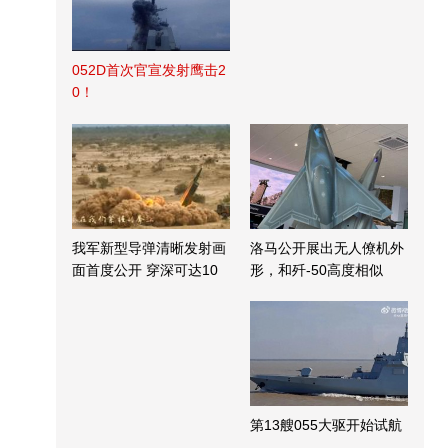
052D首次官宣发射鹰击2
0！
我军新型导弹清晰发射画
洛马公开展出无人僚机外
面首度公开 穿深可达10
形，和歼-50高度相似
米
第13艘055大驱开始试航