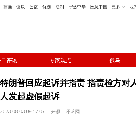
插画
健康
公益
优选
法制
守艺中华
应急中国
更多
地
每日评论
专家观点
俄乌
特朗普回应起诉并指责 指责检方对
人发起虚假起诉
2023-08-03 09:57:07
来源：
环球网