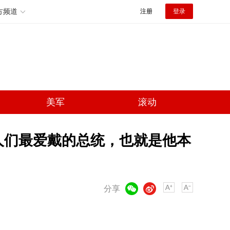
方频道
注册
登录
美军
滚动
人们最爱戴的总统，也就是他本
微信
微博
分享