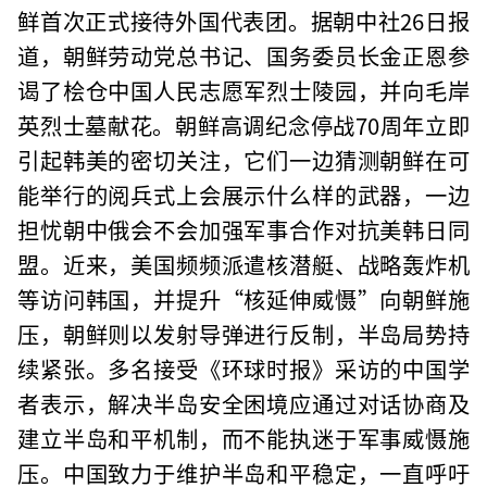
鲜首次正式接待外国代表团。据朝中社26日报
道，朝鲜劳动党总书记、国务委员长金正恩参
谒了桧仓中国人民志愿军烈士陵园，并向毛岸
英烈士墓献花。朝鲜高调纪念停战70周年立即
引起韩美的密切关注，它们一边猜测朝鲜在可
能举行的阅兵式上会展示什么样的武器，一边
担忧朝中俄会不会加强军事合作对抗美韩日同
盟。近来，美国频频派遣核潜艇、战略轰炸机
等访问韩国，并提升“核延伸威慑”向朝鲜施
压，朝鲜则以发射导弹进行反制，半岛局势持
续紧张。多名接受《环球时报》采访的中国学
者表示，解决半岛安全困境应通过对话协商及
建立半岛和平机制，而不能执迷于军事威慑施
压。中国致力于维护半岛和平稳定，一直呼吁