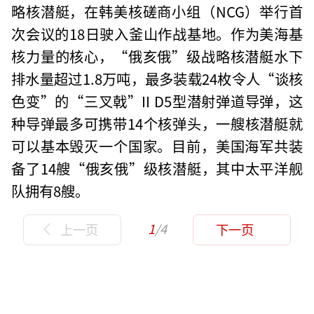
略核潜艇，在韩美核磋商小组（NCG）举行首
次会议的18日驶入釜山作战基地。作为美海基
核力量的核心，“俄亥俄”级战略核潜艇水下
排水量超过1.8万吨，最多装载24枚令人“谈核
色变”的“三叉戟”II D5型潜射弹道导弹，这
种导弹最多可携带14个核弹头，一艘核潜艇就
可以基本毁灭一个国家。目前，美国海军共装
备了14艘“俄亥俄”级核潜艇，其中太平洋舰
队拥有8艘。
1
/4
上一页
下一页