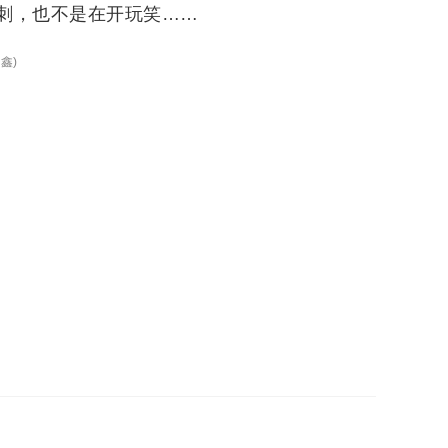
刺，也不是在开玩笑……
傅鑫
)