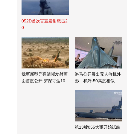
052D首次官宣发射鹰击2
0！
我军新型导弹清晰发射画
洛马公开展出无人僚机外
面首度公开 穿深可达10
形，和歼-50高度相似
米
第13艘055大驱开始试航