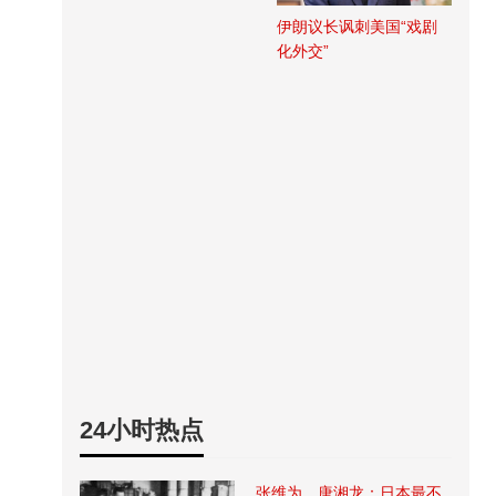
伊朗议长讽刺美国“戏剧
化外交”
24小时热点
张维为、唐湘龙：日本最不